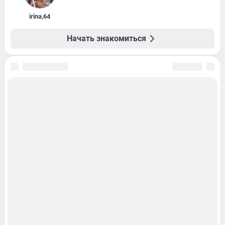
irina
,
64
Начать знакомиться