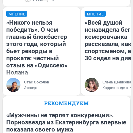
МНЕНИЕ
МНЕНИЕ
«Никого нельзя
«Всей душой
победить». О чем
ненавидела бег»
главный блокбастер
кемеровчанка
этого года, который
рассказала, как
бьет рекорды в
спортсменом, е
прокате: честный
30 сидел на див
отзыв на «Одиссею»
Нолана
Стас Соколов
Елена Денисова
Эксперт
Корреспондент N
РЕКОМЕНДУЕМ
«Мужчины не терпят конкуренции».
Порнозвезда из Екатеринбурга впервые
показала своего мужа