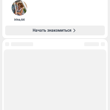
irina
,
64
Начать знакомиться