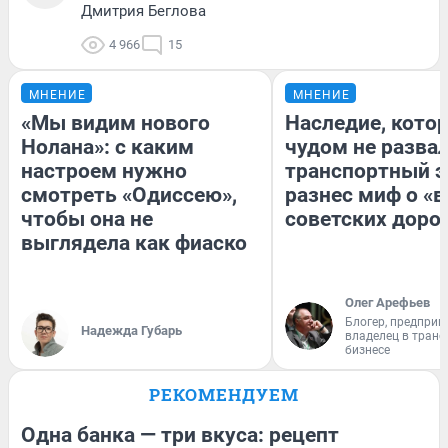
Дмитрия Беглова
4 966
15
МНЕНИЕ
МНЕНИЕ
«Мы видим нового
Наследие, кото
Нолана»: с каким
чудом не разва
настроем нужно
транспортный э
смотреть «Одиссею»,
разнес миф о «
чтобы она не
советских доро
выглядела как фиаско
Олег Арефьев
Блогер, предприн
Надежда Губарь
владелец в тран
бизнесе
РЕКОМЕНДУЕМ
Одна банка — три вкуса: рецепт