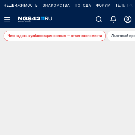
НЕДВИЖИМОСТЬ
ЗНАКОМСТВА
ПОГОДА
ФОРУМ
ТЕЛЕПРО
Чего ждать кузбассовцам осенью — ответ экономиста
Льготный про