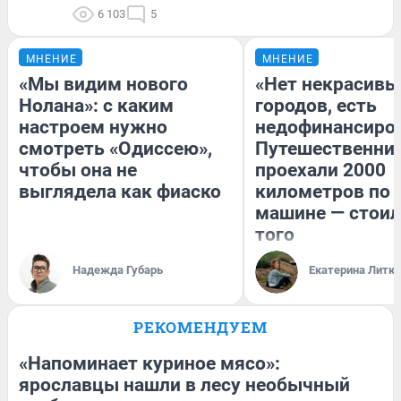
6 103
5
МНЕНИЕ
МНЕНИЕ
«Мы видим нового
«Нет некрасивы
Нолана»: с каким
городов, есть
настроем нужно
недофинансиро
смотреть «Одиссею»,
Путешественни
чтобы она не
проехали 2000
выглядела как фиаско
километров по 
машине — стоил
того
Надежда Губарь
Екатерина Литк
РЕКОМЕНДУЕМ
«Напоминает куриное мясо»:
ярославцы нашли в лесу необычный