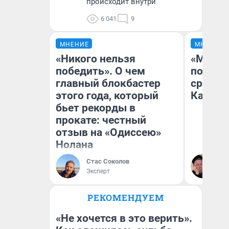
происходит внутри
6 041
9
МНЕНИЕ
МНЕНИЕ
«Никого нельзя
«Машин
победить». О чем
полете
главный блокбастер
сравни
этого года, который
Казахс
бьет рекорды в
прокате: честный
отзыв на «Одиссею»
Нолана
Стас Соколов
Ан
Эксперт
РЕКОМЕНДУЕМ
«Не хочется в это верить».