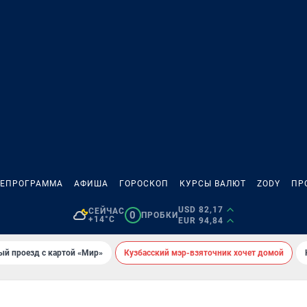
ЛЕПРОГРАММА
АФИША
ГОРОСКОП
КУРСЫ ВАЛЮТ
ZODY
ПР
USD 82,17
СЕЙЧАС
0
ПРОБКИ
+14°C
EUR 94,84
ый проезд с картой «Мир»
Кузбасский мэр-взяточник хочет домой