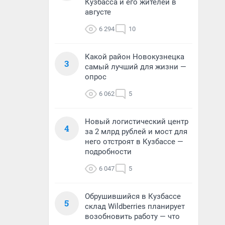
Кузбасса и его жителей в
августе
6 294
10
Какой район Новокузнецка
3
самый лучший для жизни —
опрос
6 062
5
Новый логистический центр
4
за 2 млрд рублей и мост для
него отстроят в Кузбассе —
подробности
6 047
5
Обрушившийся в Кузбассе
5
склад Wildberries планирует
возобновить работу — что