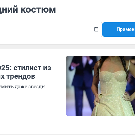
одний костюм
Примен
25: стилист из
ых трендов
атмить даже звезды