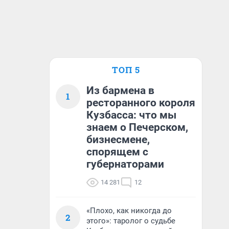
ТОП 5
Из бармена в
1
ресторанного короля
Кузбасса: что мы
знаем о Печерском,
бизнесмене,
спорящем с
губернаторами
14 281
12
«Плохо, как никогда до
2
этого»: таролог о судьбе