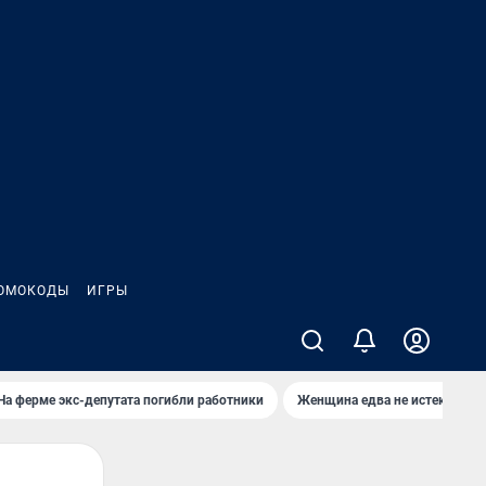
ОМОКОДЫ
ИГРЫ
На ферме экс-депутата погибли работники
Женщина едва не истекла кро