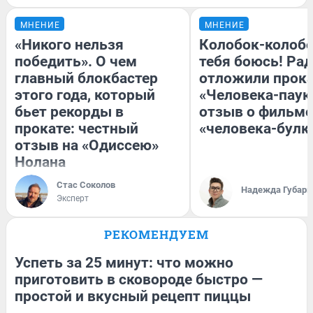
МНЕНИЕ
МНЕНИЕ
«Никого нельзя
Колобок-колобо
победить». О чем
тебя боюсь! Рад
главный блокбастер
отложили прок
этого года, который
«Человека-паук
бьет рекорды в
отзыв о фильме
прокате: честный
«человека-булк
отзыв на «Одиссею»
Нолана
Стас Соколов
Надежда Губарь
Эксперт
РЕКОМЕНДУЕМ
Успеть за 25 минут: что можно
приготовить в сковороде быстро —
простой и вкусный рецепт пиццы