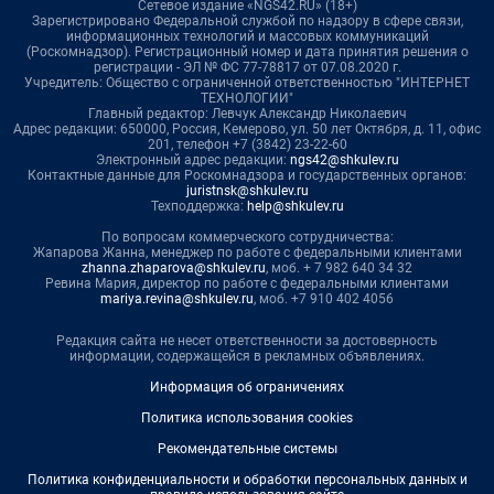
Сетевое издание «NGS42.RU» (18+)
Зарегистрировано Федеральной службой по надзору в сфере связи,
информационных технологий и массовых коммуникаций
(Роскомнадзор). Регистрационный номер и дата принятия решения о
регистрации - ЭЛ № ФС 77-78817 от 07.08.2020 г.
Учредитель: Общество с ограниченной ответственностью "ИНТЕРНЕТ
ТЕХНОЛОГИИ"
Главный редактор: Левчук Александр Николаевич
Адрес редакции: 650000, Россия, Кемерово, ул. 50 лет Октября, д. 11, офис
201, телефон +7 (3842) 23-22-60
Электронный адрес редакции:
ngs42@shkulev.ru
Контактные данные для Роскомнадзора и государственных органов:
juristnsk@shkulev.ru
Техподдержка:
help@shkulev.ru
По вопросам коммерческого сотрудничества:
Жапарова Жанна, менеджер по работе с федеральными клиентами
zhanna.zhaparova@shkulev.ru
, моб. + 7 982 640 34 32
Ревина Мария, директор по работе с федеральными клиентами
mariya.revina@shkulev.ru
, моб. +7 910 402 4056
Редакция сайта не несет ответственности за достоверность
информации, содержащейся в рекламных объявлениях.
Информация об ограничениях
Политика использования cookies
Рекомендательные системы
Политика конфиденциальности и обработки персональных данных и