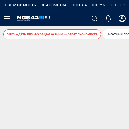
НЕДВИЖИМОСТЬ
ЗНАКОМСТВА
ПОГОДА
ФОРУМ
ТЕЛЕПРО
Чего ждать кузбассовцам осенью — ответ экономиста
Льготный про