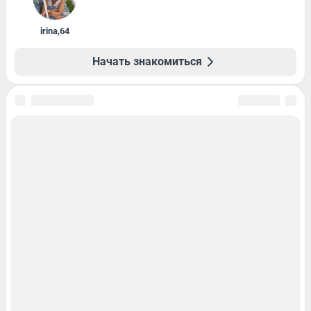
irina
,
64
Начать знакомиться