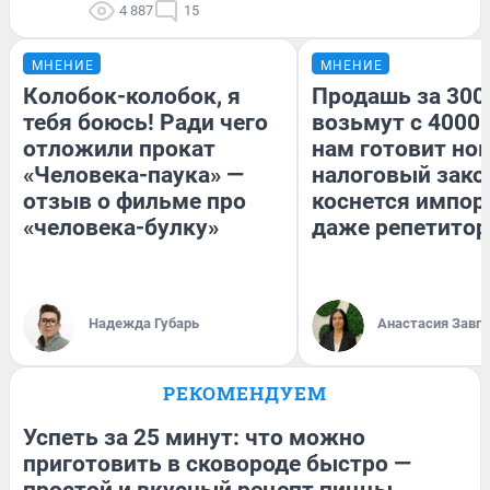
4 887
15
МНЕНИЕ
МНЕНИЕ
Колобок-колобок, я
Продашь за 3000
тебя боюсь! Ради чего
возьмут с 4000.
отложили прокат
нам готовит но
«Человека-паука» —
налоговый зако
отзыв о фильме про
коснется импор
«человека-булку»
даже репетитор
Надежда Губарь
Анастасия Завг
РЕКОМЕНДУЕМ
Успеть за 25 минут: что можно
приготовить в сковороде быстро —
простой и вкусный рецепт пиццы