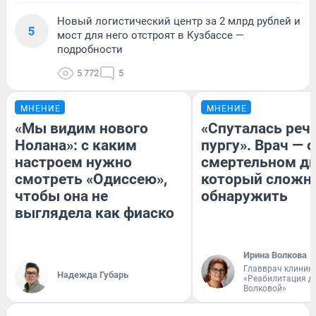
Новый логистический центр за 2 млрд рублей и
5
мост для него отстроят в Кузбассе —
подробности
5 772
5
МНЕНИЕ
МНЕНИЕ
«Мы видим нового
«Спуталась речь
Нолана»: с каким
пургу». Врач — о
настроем нужно
смертельном ди
смотреть «Одиссею»,
который сложн
чтобы она не
обнаружить
выглядела как фиаско
Ирина Волкова
Главврач клиник
Надежда Губарь
«Реабилитация д
Волковой»