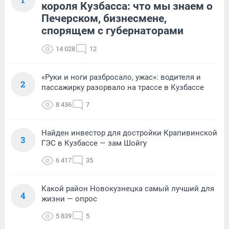
короля Кузбасса: что мы знаем о
Печерском, бизнесмене,
спорящем с губернаторами
14 028
12
«Руки и ноги разбросало, ужас»: водителя и
2
пассажирку разорвало на трассе в Кузбассе
8 436
7
Найден инвестор для достройки Крапивинской
3
ГЭС в Кузбассе — зам Шойгу
6 417
35
Какой район Новокузнецка самый лучший для
4
жизни — опрос
5 839
5