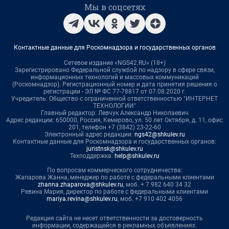
Мы в соцсетях
Контактные данные для Роскомнадзора и государственных органов
Сетевое издание «NGS42.RU» (18+)
Зарегистрировано Федеральной службой по надзору в сфере связи,
информационных технологий и массовых коммуникаций
(Роскомнадзор). Регистрационный номер и дата принятия решения о
регистрации - ЭЛ № ФС 77-78817 от 07.08.2020 г.
Учредитель: Общество с ограниченной ответственностью "ИНТЕРНЕТ
ТЕХНОЛОГИИ"
Главный редактор: Левчук Александр Николаевич
Адрес редакции: 650000, Россия, Кемерово, ул. 50 лет Октября, д. 11, офис
201, телефон +7 (3842) 23-22-60
Электронный адрес редакции:
ngs42@shkulev.ru
Контактные данные для Роскомнадзора и государственных органов:
juristnsk@shkulev.ru
Техподдержка:
help@shkulev.ru
По вопросам коммерческого сотрудничества:
Жапарова Жанна, менеджер по работе с федеральными клиентами
zhanna.zhaparova@shkulev.ru
, моб. + 7 982 640 34 32
Ревина Мария, директор по работе с федеральными клиентами
mariya.revina@shkulev.ru
, моб. +7 910 402 4056
Редакция сайта не несет ответственности за достоверность
информации, содержащейся в рекламных объявлениях.