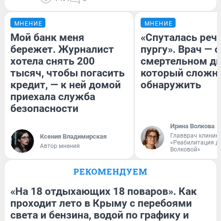
МНЕНИЕ
МНЕНИЕ
Мой банк меня
«Спуталась речь
бережет. Журналист
пургу». Врач — о
хотела снять 200
смертельном ди
тысяч, чтобы погасить
который сложн
кредит, — к ней домой
обнаружить
приехала служба
безопасности
Ирина Волкова
Главврач клиник
Ксения Владимирская
«Реабилитация д
Автор мнения
Волковой»
РЕКОМЕНДУЕМ
«На 18 отдыхающих 18 поваров». Как
проходит лето в Крыму с перебоями
света и бензина, водой по графику и