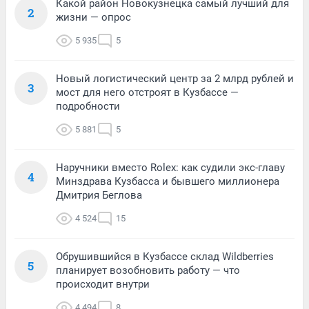
Какой район Новокузнецка самый лучший для
2
жизни — опрос
5 935
5
Новый логистический центр за 2 млрд рублей и
3
мост для него отстроят в Кузбассе —
подробности
5 881
5
Наручники вместо Rolex: как судили экс-главу
4
Минздрава Кузбасса и бывшего миллионера
Дмитрия Беглова
4 524
15
Обрушившийся в Кузбассе склад Wildberries
5
планирует возобновить работу — что
происходит внутри
4 494
8