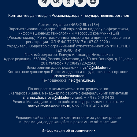
Контактные данные для Роскомнадзора и государственных органов
Сетевое издание «NGS42.RU» (18+)
Зарегистрировано Федеральной службой по надзору в сфере связи,
информационных технологий и массовых коммуникаций
(Роскомнадзор). Регистрационный номер и дата принятия решения о
регистрации - ЭЛ № ФС 77-78817 от 07.08.2020 г.
Учредитель: Общество с ограниченной ответственностью "ИНТЕРНЕТ
ТЕХНОЛОГИИ"
Главный редактор: Левчук Александр Николаевич
Адрес редакции: 650000, Россия, Кемерово, ул. 50 лет Октября, д. 11, офис
201, телефон +7 (3842) 23-22-60
Электронный адрес редакции:
ngs42@shkulev.ru
Контактные данные для Роскомнадзора и государственных органов:
juristnsk@shkulev.ru
Техподдержка:
help@shkulev.ru
По вопросам коммерческого сотрудничества:
Жапарова Жанна, менеджер по работе с федеральными клиентами
zhanna.zhaparova@shkulev.ru
, моб. + 7 982 640 34 32
Ревина Мария, директор по работе с федеральными клиентами
mariya.revina@shkulev.ru
, моб. +7 910 402 4056
Редакция сайта не несет ответственности за достоверность
информации, содержащейся в рекламных объявлениях.
Информация об ограничениях