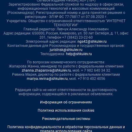
Сетевое издание «NGS42.RU» (18+)
Зарегистрировано Федеральной службой по надзору в сфере связи,
информационных технологий и массовых коммуникаций
(Роскомнадзор). Регистрационный номер и дата принятия решения о
регистрации - ЭЛ № ФС 77-78817 от 07.08.2020 г.
Учредитель: Общество с ограниченной ответственностью "ИНТЕРНЕТ
ТЕХНОЛОГИИ"
Главный редактор: Левчук Александр Николаевич
Адрес редакции: 650000, Россия, Кемерово, ул. 50 лет Октября, д. 11, офис
201, телефон +7 (3842) 23-22-60
Электронный адрес редакции:
ngs42@shkulev.ru
Контактные данные для Роскомнадзора и государственных органов:
juristnsk@shkulev.ru
Техподдержка:
help@shkulev.ru
По вопросам коммерческого сотрудничества:
Жапарова Жанна, менеджер по работе с федеральными клиентами
zhanna.zhaparova@shkulev.ru
, моб. + 7 982 640 34 32
Ревина Мария, директор по работе с федеральными клиентами
mariya.revina@shkulev.ru
, моб. +7 910 402 4056
Редакция сайта не несет ответственности за достоверность
информации, содержащейся в рекламных объявлениях.
Информация об ограничениях
Политика использования cookies
Рекомендательные системы
Политика конфиденциальности и обработки персональных данных и
правила использования сайта