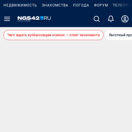
НЕДВИЖИМОСТЬ
ЗНАКОМСТВА
ПОГОДА
ФОРУМ
ТЕЛЕПРО
Чего ждать кузбассовцам осенью — ответ экономиста
Льготный про