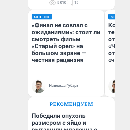
5 010
15
МНЕНИЕ
МНЕНИЕ
«Финал не совпал с
Колобо
ожиданиями»: стоит ли
тебя бо
смотреть фильм
отложи
«Старый орел» на
«Челов
большом экране —
отзыв 
честная рецензия
«челов
Надежда Губарь
На
РЕКОМЕНДУЕМ
Победили опухоль
размером с яйцо и
вытащили младенца с