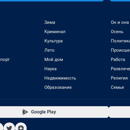
Зима
Он и она
Криминал
Осень
Культура
Политик
Лето
Происше
спорт
Мой дом
Работа
Наука
Развлеч
Недвижимость
Религия
Образование
Семья
Google Play