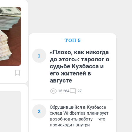
ТОП 5
«Плохо, как никогда
1
до этого»: таролог о
судьбе Кузбасса и
его жителей в
августе
15 264
27
Обрушившийся в Кузбассе
2
склад Wildberries планирует
возобновить работу — что
происходит внутри