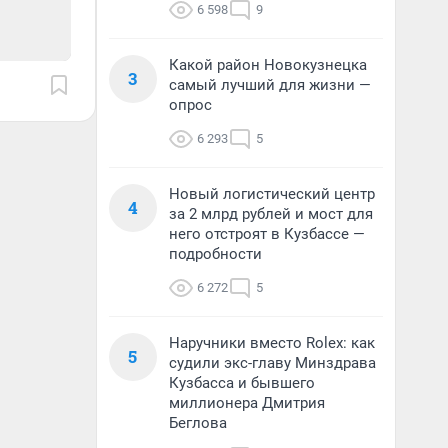
6 598
9
Какой район Новокузнецка
3
самый лучший для жизни —
опрос
6 293
5
Новый логистический центр
4
за 2 млрд рублей и мост для
него отстроят в Кузбассе —
подробности
6 272
5
Наручники вместо Rolex: как
5
судили экс-главу Минздрава
Кузбасса и бывшего
миллионера Дмитрия
Беглова