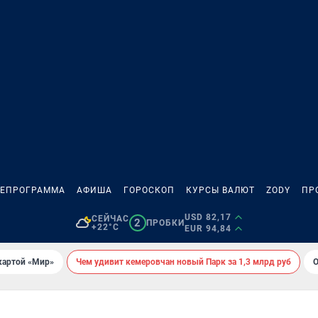
ЛЕПРОГРАММА
АФИША
ГОРОСКОП
КУРСЫ ВАЛЮТ
ZODY
ПР
USD 82,17
СЕЙЧАС
2
ПРОБКИ
+22°C
EUR 94,84
картой «Мир»
Чем удивит кемеровчан новый Парк за 1,3 млрд руб
О