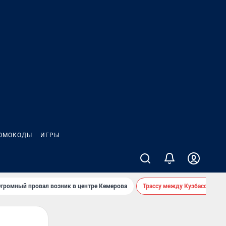
ОМОКОДЫ
ИГРЫ
громный провал возник в центре Кемерова
Трассу между Кузбассом и 