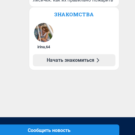
лисичек: как их правильно пожарить
ЗНАКОМСТВА
irina
,
64
Начать знакомиться
Сообщить новость