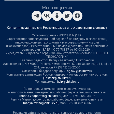
Мы в соцсетях
Контактные данные для Роскомнадзора и государственных органов
Сетевое издание «NGS42.RU» (18+)
Зарегистрировано Федеральной службой по надзору в сфере связи,
информационных технологий и массовых коммуникаций
(Роскомнадзор). Регистрационный номер и дата принятия решения о
регистрации - ЭЛ № ФС 77-78817 от 07.08.2020 г.
Учредитель: Общество с ограниченной ответственностью "ИНТЕРНЕТ
ТЕХНОЛОГИИ"
Главный редактор: Левчук Александр Николаевич
Адрес редакции: 650000, Россия, Кемерово, ул. 50 лет Октября, д. 11, офис
201, телефон +7 (3842) 23-22-60
Электронный адрес редакции:
ngs42@shkulev.ru
Контактные данные для Роскомнадзора и государственных органов:
juristnsk@shkulev.ru
Техподдержка:
help@shkulev.ru
По вопросам коммерческого сотрудничества:
Жапарова Жанна, менеджер по работе с федеральными клиентами
zhanna.zhaparova@shkulev.ru
, моб. + 7 982 640 34 32
Ревина Мария, директор по работе с федеральными клиентами
mariya.revina@shkulev.ru
, моб. +7 910 402 4056
Редакция сайта не несет ответственности за достоверность