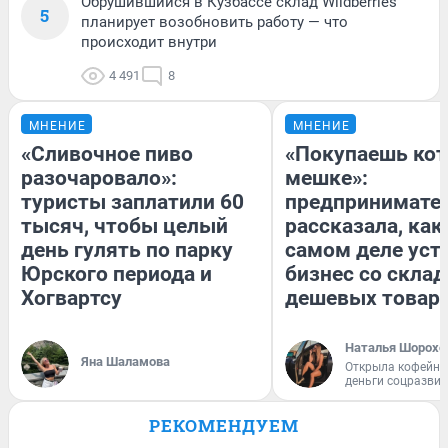
Обрушившийся в Кузбассе склад Wildberries
5
планирует возобновить работу — что
происходит внутри
4 491
8
МНЕНИЕ
МНЕНИЕ
«Сливочное пиво
«Покупаешь кот
разочаровало»:
мешке»:
туристы заплатили 60
предпринимате
тысяч, чтобы целый
рассказала, как
день гулять по парку
самом деле уст
Юрского периода и
бизнес со скла
Хогвартсу
дешевых товар
Наталья Шорохо
Яна Шаламова
Открыла кофейну
деньги соцразви
РЕКОМЕНДУЕМ