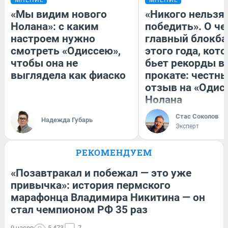
«Мы видим нового
«Никого нельзя
Нолана»: с каким
победить». О ч
настроем нужно
главный блокба
смотреть «Одиссею»,
этого года, кот
чтобы она не
бьет рекорды в
выглядела как фиаско
прокате: честн
отзыв на «Одис
Нолана
Стас Соколов
Надежда Губарь
Эксперт
РЕКОМЕНДУЕМ
«Позавтракал и побежал — это уже
привычка»: история пермского
марафонца Владимира Никитина — он
стал чемпионом РФ 35 раз
9 часов
5 473
7