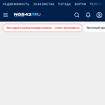
НЕДВИЖИМОСТЬ
ЗНАКОМСТВА
ПОГОДА
ФОРУМ
ТЕЛЕПРО
Чего ждать кузбассовцам осенью — ответ экономиста
Льготный про