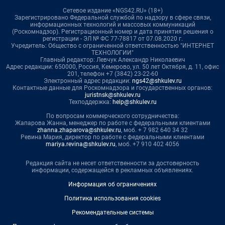
Сетевое издание «NGS42.RU» (18+)
Зарегистрировано Федеральной службой по надзору в сфере связи,
информационных технологий и массовых коммуникаций
(Роскомнадзор). Регистрационный номер и дата принятия решения о
регистрации - ЭЛ № ФС 77-78817 от 07.08.2020 г.
Учредитель: Общество с ограниченной ответственностью "ИНТЕРНЕТ
ТЕХНОЛОГИИ"
Главный редактор: Левчук Александр Николаевич
Адрес редакции: 650000, Россия, Кемерово, ул. 50 лет Октября, д. 11, офис
201, телефон +7 (3842) 23-22-60
Электронный адрес редакции:
ngs42@shkulev.ru
Контактные данные для Роскомнадзора и государственных органов:
juristnsk@shkulev.ru
Техподдержка:
help@shkulev.ru
По вопросам коммерческого сотрудничества:
Жапарова Жанна, менеджер по работе с федеральными клиентами
zhanna.zhaparova@shkulev.ru
, моб. + 7 982 640 34 32
Ревина Мария, директор по работе с федеральными клиентами
mariya.revina@shkulev.ru
, моб. +7 910 402 4056
Редакция сайта не несет ответственности за достоверность
информации, содержащейся в рекламных объявлениях.
Информация об ограничениях
Политика использования cookies
Рекомендательные системы