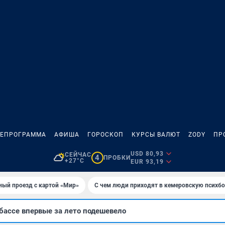
ЛЕПРОГРАММА
АФИША
ГОРОСКОП
КУРСЫ ВАЛЮТ
ZODY
ПР
USD 80,93
СЕЙЧАС
4
ПРОБКИ
+27°C
EUR 93,19
ный проезд с картой «Мир»
С чем люди приходят в кемеровскую психб
бассе впервые за лето подешевело