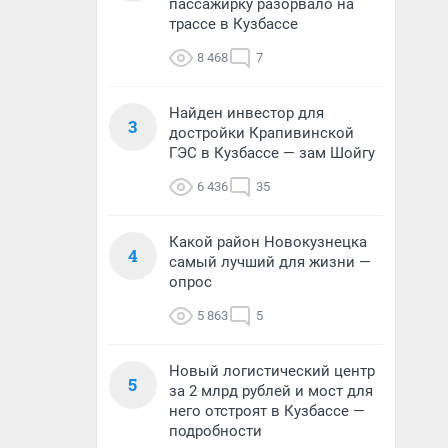
пассажирку разорвало на
трассе в Кузбассе
8 468
7
Найден инвестор для
3
достройки Крапивинской
ГЭС в Кузбассе — зам Шойгу
6 436
35
Какой район Новокузнецка
4
самый лучший для жизни —
опрос
5 863
5
Новый логистический центр
5
за 2 млрд рублей и мост для
него отстроят в Кузбассе —
подробности