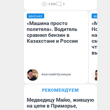
5 800
5
МНЕНИЕ
МНЕНИЕ
«Машина просто
«Мы ви
полетела». Водитель
Нолана
сравнил бензин в
настро
Казахстане и России
смотре
чтобы 
выгляд
Анатолий Кузнецов
На
РЕКОМЕНДУЕМ
Медведицу Майю, жившую
на цепи в Приморье,