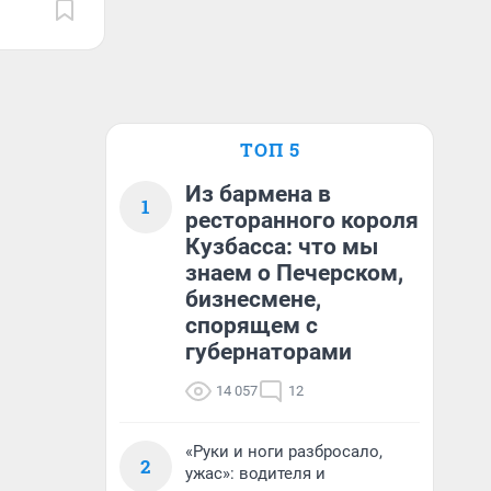
ТОП 5
Из бармена в
1
ресторанного короля
Кузбасса: что мы
знаем о Печерском,
бизнесмене,
спорящем с
губернаторами
14 057
12
«Руки и ноги разбросало,
2
ужас»: водителя и