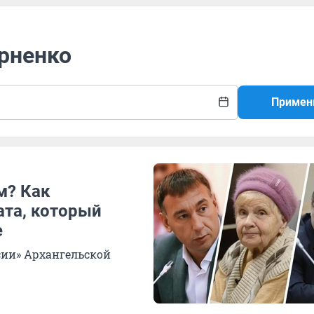
ерненко
Примен
м? Как
та, который
е
сии» Архангельской