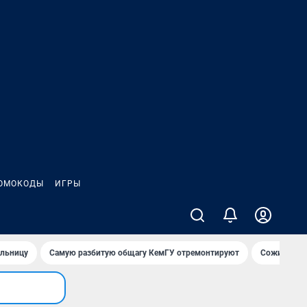
ОМОКОДЫ
ИГРЫ
ольницу
Самую разбитую общагу КемГУ отремонтируют
Сожительни