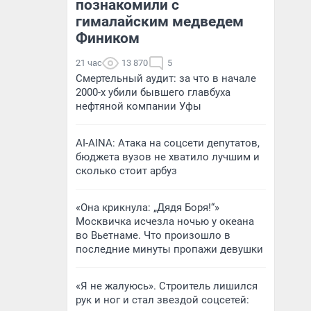
познакомили с
гималайским медведем
Фиником
21 час
13 870
5
Смертельный аудит: за что в начале
2000-х убили бывшего главбуха
нефтяной компании Уфы
AI-AINA: Атака на соцсети депутатов,
бюджета вузов не хватило лучшим и
сколько стоит арбуз
«Она крикнула: „Дядя Боря!“»
Москвичка исчезла ночью у океана
во Вьетнаме. Что произошло в
последние минуты пропажи девушки
«Я не жалуюсь». Строитель лишился
рук и ног и стал звездой соцсетей: