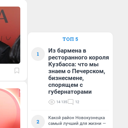
ТОП 5
Из бармена в
1
ресторанного короля
Кузбасса: что мы
знаем о Печерском,
бизнесмене,
спорящем с
губернаторами
14 135
12
Какой район Новокузнецка
2
самый лучший для жизни —