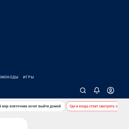
ОМОКОДЫ
ИГРЫ
й мэр-взяточник хочет выйти домой
Где и когда стоит смотреть звездоп