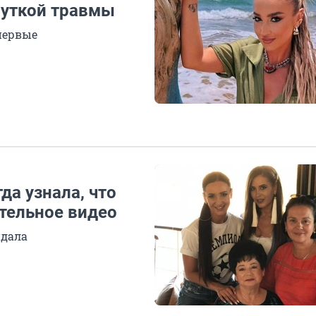
жуткой травмы
первые
да узнала, что
ательное видео
идала