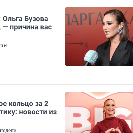
 Ольга Бузова
, — причина вас
ицы
е кольцо за 2
тику: новости из
 неделе