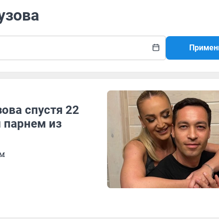
узова
Примен
зова спустя 22
 парнем из
ым