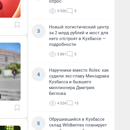
опрос
5 936
5
Новый логистический центр
3
за 2 млрд рублей и мост для
него отстроят в Кузбассе —
подробности
5 881
5
Наручники вместо Rolex: как
4
судили экс-главу Минздрава
Кузбасса и бывшего
миллионера Дмитрия
Беглова
4 524
15
Обрушившийся в Кузбассе
5
склад Wildberries планирует