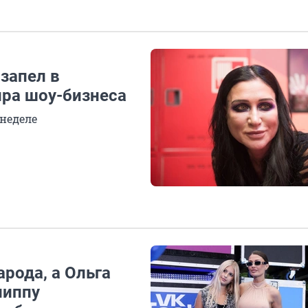
 запел в
ира шоу-бизнеса
 неделе
арода, а Ольга
липпу