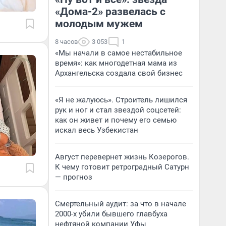
«Дома-2» развелась с
молодым мужем
8 часов
3 053
1
«Мы начали в самое нестабильное
время»: как многодетная мама из
Архангельска создала свой бизнес
«Я не жалуюсь». Строитель лишился
рук и ног и стал звездой соцсетей:
как он живет и почему его семью
искал весь Узбекистан
Август перевернет жизнь Козерогов.
К чему готовит ретроградный Сатурн
— прогноз
Смертельный аудит: за что в начале
2000-х убили бывшего главбуха
нефтяной компании Уфы