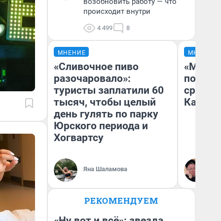
возобновить работу — что
происходит внутри
4 499
8
МНЕНИЕ
МНЕНИЕ
«Сливочное пиво
«Машин
разочаровало»:
полете
туристы заплатили 60
сравни
тысяч, чтобы целый
Казахс
день гулять по парку
Юрского периода и
Хогвартсу
Яна Шаламова
Ан
РЕКОМЕНДУЕМ
«Ну вот и всё»: звезда