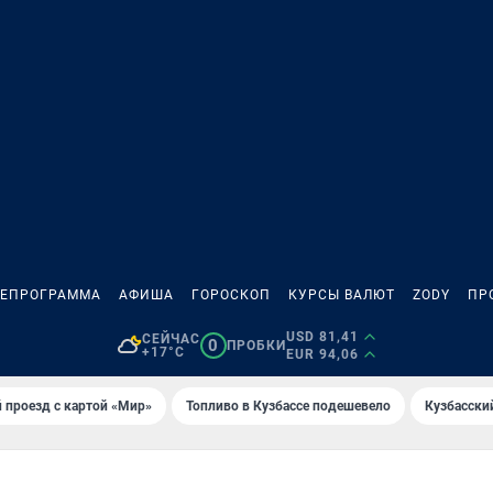
ЛЕПРОГРАММА
АФИША
ГОРОСКОП
КУРСЫ ВАЛЮТ
ZODY
ПР
USD 81,41
СЕЙЧАС
0
ПРОБКИ
+17°C
EUR 94,06
 проезд с картой «Мир»
Топливо в Кузбассе подешевело
Кузбасски