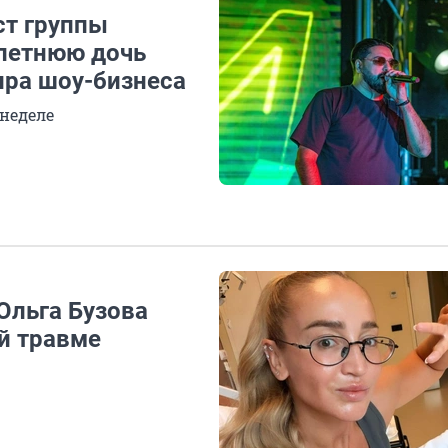
ст группы
летнюю дочь
ира шоу-бизнеса
 неделе
Ольга Бузова
й травме