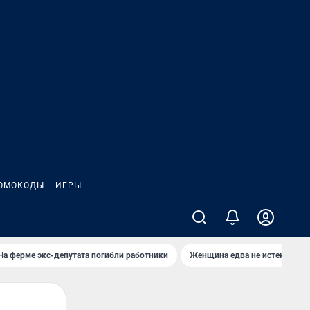
ОМОКОДЫ
ИГРЫ
На ферме экс-депутата погибли работники
Женщина едва не истекла кро