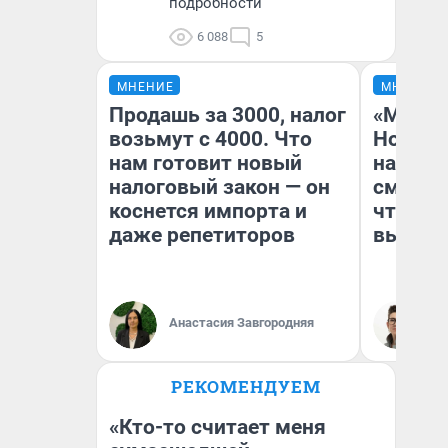
подробности
6 088
5
МНЕНИЕ
МНЕНИЕ
Продашь за 3000, налог
«Мы ви
возьмут с 4000. Что
Нолана
нам готовит новый
настро
налоговый закон — он
смотре
коснется импорта и
чтобы 
даже репетиторов
выгляд
Анастасия Завгородняя
На
РЕКОМЕНДУЕМ
«Кто-то считает меня