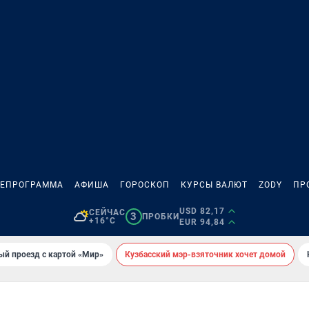
ЛЕПРОГРАММА
АФИША
ГОРОСКОП
КУРСЫ ВАЛЮТ
ZODY
ПР
USD 82,17
СЕЙЧАС
3
ПРОБКИ
+16°C
EUR 94,84
ый проезд с картой «Мир»
Кузбасский мэр-взяточник хочет домой