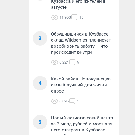
Кузбасса и его жителей в
августе
11 953
15
Обрушившийся в Кузбассе
3
склад Wildberries планирует
возобновить работу — что
происходит внутри
6 224
9
Какой район Новокузнецка
4
самый лучший для жизни —
опрос
6 095
5
Новый логистический центр
5
за 2 млрд рублей и мост для
него отстроят в Кузбассе —