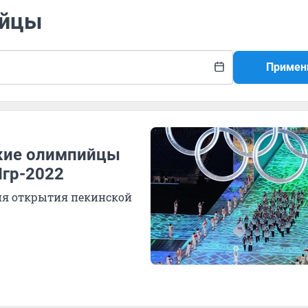
ийцы
Примен
ские олимпийцы
Игр-2022
ия открытия пекинской