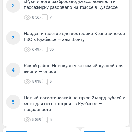
«Руки и ноги разбросало, ужас»: водителя и
2
пассажирку разорвало на трассе в Кузбассе
8 567
7
Найден инвестор для достройки Крапивинской
3
ГЭС в Кузбассе — зам Шойгу
6 497
35
Какой район Новокузнецка самый лучший для
4
жизни — опрос
5 915
5
Новый логистический центр за 2 млрд рублей и
5
мост для него отстроят в Кузбассе —
подробности
5 859
5