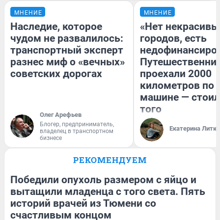
МНЕНИЕ
МНЕНИЕ
Наследие, которое
«Нет некрасивы
чудом не развалилось:
городов, есть
транспортный эксперт
недофинансиро
разнес миф о «вечных»
Путешественни
советских дорогах
проехали 2000
километров по 
машине — стоил
того
Олег Арефьев
Блогер, предприниматель,
Екатерина Литк
владелец в транспортном
бизнесе
РЕКОМЕНДУЕМ
Победили опухоль размером с яйцо и
вытащили младенца с того света. Пять
историй врачей из Тюмени со
счастливым концом