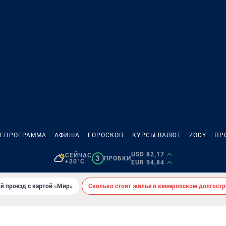
ЛЕПРОГРАММА
АФИША
ГОРОСКОП
КУРСЫ ВАЛЮТ
ZODY
ПР
USD 82,17
СЕЙЧАС
3
ПРОБКИ
+20°C
EUR 94,84
й проезд с картой «Мир»
Сколько стоит жилье в кемеровском долгостр