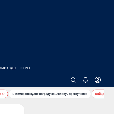
ОМОКОДЫ
ИГРЫ
ое?
В Кемерове сулят награду за «голову» преступника
Бойцовский 