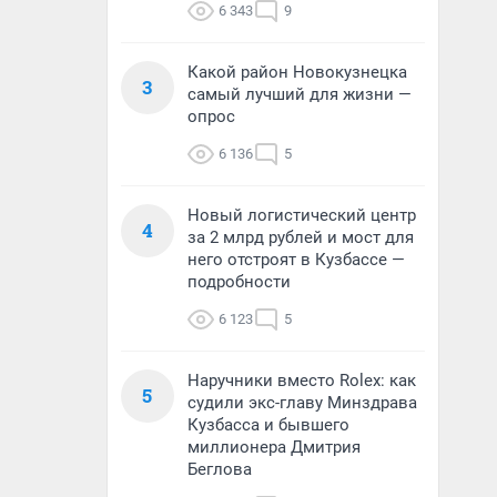
6 343
9
Какой район Новокузнецка
3
самый лучший для жизни —
опрос
6 136
5
Новый логистический центр
4
за 2 млрд рублей и мост для
него отстроят в Кузбассе —
подробности
6 123
5
Наручники вместо Rolex: как
5
судили экс-главу Минздрава
Кузбасса и бывшего
миллионера Дмитрия
Беглова