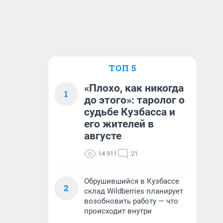
ТОП 5
«Плохо, как никогда
1
до этого»: таролог о
судьбе Кузбасса и
его жителей в
августе
14 911
21
Обрушившийся в Кузбассе
2
склад Wildberries планирует
возобновить работу — что
происходит внутри