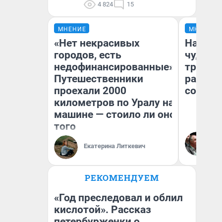
4 824
15
МНЕНИЕ
МНЕНИЕ
«Нет некрасивых
Наслед
городов, есть
чудом 
недофинансированные».
трансп
Путешественники
разнес
проехали 2000
советс
километров по Уралу на
машине — стоило ли оно
того
Ол
Бл
Екатерина Литкевич
вл
би
РЕКОМЕНДУЕМ
«Год преследовал и облил
кислотой». Рассказ
петербурженки о