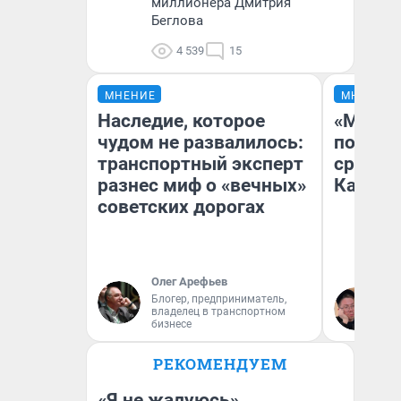
миллионера Дмитрия
Беглова
4 539
15
МНЕНИЕ
МНЕНИЕ
Наследие, которое
«Машин
чудом не развалилось:
полете
транспортный эксперт
сравни
разнес миф о «вечных»
Казахс
советских дорогах
Олег Арефьев
Блогер, предприниматель,
Ан
владелец в транспортном
бизнесе
РЕКОМЕНДУЕМ
«Я не жалуюсь».