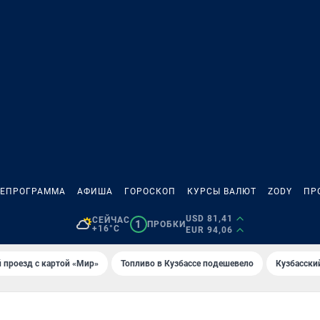
ЛЕПРОГРАММА
АФИША
ГОРОСКОП
КУРСЫ ВАЛЮТ
ZODY
ПР
USD 81,41
СЕЙЧАС
1
ПРОБКИ
+16°C
EUR 94,06
 проезд с картой «Мир»
Топливо в Кузбассе подешевело
Кузбасски