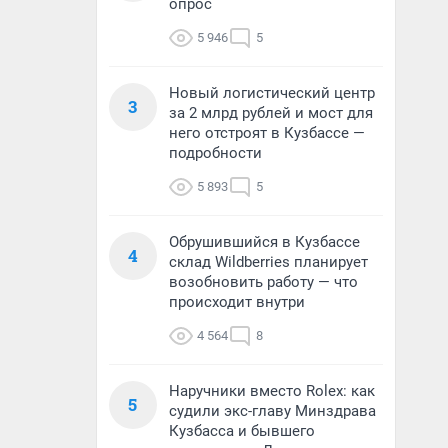
опрос
5 946
5
Новый логистический центр
3
за 2 млрд рублей и мост для
него отстроят в Кузбассе —
подробности
5 893
5
Обрушившийся в Кузбассе
4
склад Wildberries планирует
возобновить работу — что
происходит внутри
4 564
8
Наручники вместо Rolex: как
5
судили экс-главу Минздрава
Кузбасса и бывшего