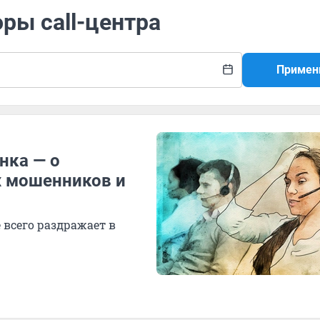
ры call-центра
Примен
нка — о
х мошенников и
 всего раздражает в