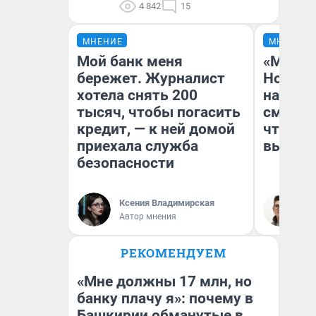
4 842
15
МНЕНИЕ
МНЕНИЕ
Мой банк меня
«Мы ви
бережет. Журналист
Нолана
хотела снять 200
настро
тысяч, чтобы погасить
смотре
кредит, — к ней домой
чтобы 
приехала служба
выгляд
безопасности
Ксения Владимирская
На
Автор мнения
РЕКОМЕНДУЕМ
«Мне должны 17 млн, но
банку плачу я»: почему в
Башкирии обманутые в