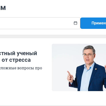
зм
Примен
естный ученый
 от стресса
 сложные вопросы про