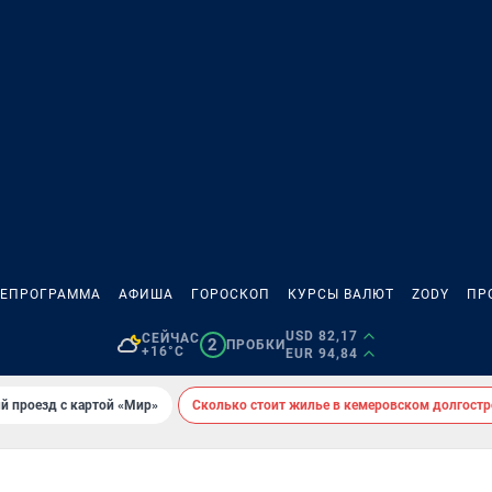
ЛЕПРОГРАММА
АФИША
ГОРОСКОП
КУРСЫ ВАЛЮТ
ZODY
ПР
USD 82,17
СЕЙЧАС
2
ПРОБКИ
+16°C
EUR 94,84
й проезд с картой «Мир»
Сколько стоит жилье в кемеровском долгостр