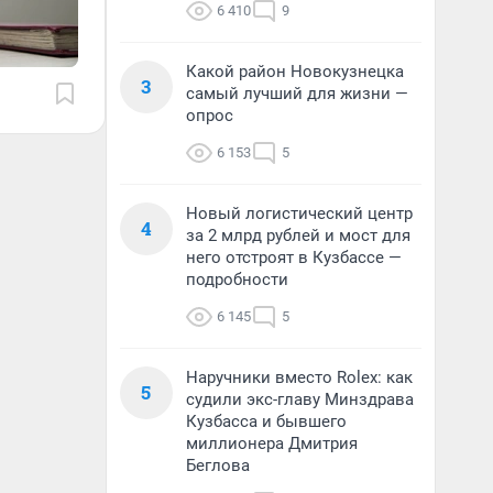
6 410
9
Какой район Новокузнецка
3
самый лучший для жизни —
опрос
6 153
5
Новый логистический центр
4
за 2 млрд рублей и мост для
него отстроят в Кузбассе —
подробности
6 145
5
Наручники вместо Rolex: как
5
судили экс-главу Минздрава
Кузбасса и бывшего
миллионера Дмитрия
Беглова