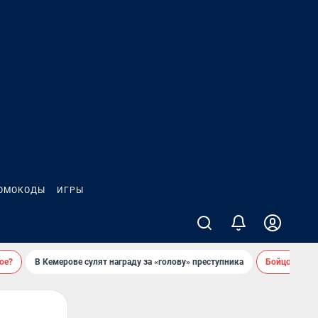
ОМОКОДЫ
ИГРЫ
ое?
В Кемерове сулят награду за «голову» преступника
Бойцовский 