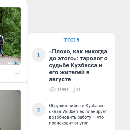
ТОП 5
«Плохо, как никогда
1
до этого»: таролог о
судьбе Кузбасса и
его жителей в
августе
14 994
21
Обрушившийся в Кузбассе
2
склад Wildberries планирует
возобновить работу — что
происходит внутри