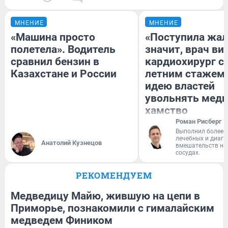
МНЕНИЕ
МНЕНИЕ
«Машина просто
«Поступила жал
полетела». Водитель
значит, врач ви
сравнил бензин в
кардиохирург с 
Казахстане и России
летним стажем 
идею властей
увольнять меди
хамство
Роман Рисберг
Выполнил более 
лечебных и диагн
Анатолий Кузнецов
вмешательств на 
сосудах.
РЕКОМЕНДУЕМ
Медведицу Майю, жившую на цепи в
Приморье, познакомили с гималайским
медведем Фиником