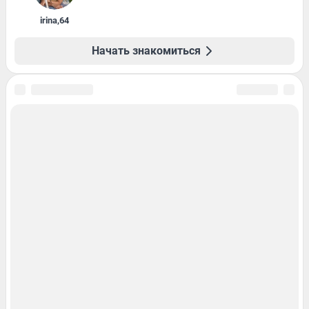
irina
,
64
Начать знакомиться