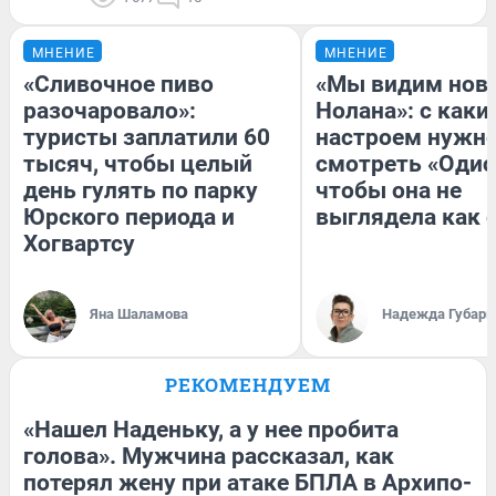
МНЕНИЕ
МНЕНИЕ
«Сливочное пиво
«Мы видим нов
разочаровало»:
Нолана»: с каки
туристы заплатили 60
настроем нужн
тысяч, чтобы целый
смотреть «Одис
день гулять по парку
чтобы она не
Юрского периода и
выглядела как 
Хогвартсу
Яна Шаламова
Надежда Губарь
РЕКОМЕНДУЕМ
«Нашел Наденьку, а у нее пробита
голова». Мужчина рассказал, как
потерял жену при атаке БПЛА в Архипо-