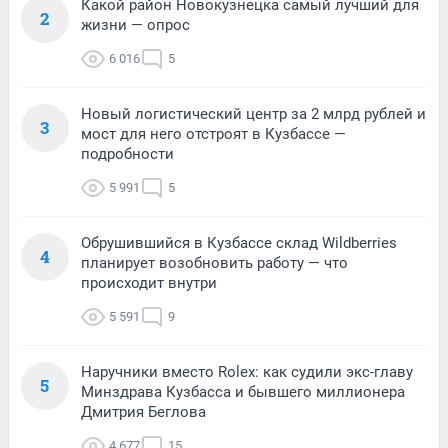
Какой район Новокузнецка самый лучший для
2
жизни — опрос
6 016
5
Новый логистический центр за 2 млрд рублей и
3
мост для него отстроят в Кузбассе —
подробности
5 991
5
Обрушившийся в Кузбассе склад Wildberries
4
планирует возобновить работу — что
происходит внутри
5 591
9
Наручники вместо Rolex: как судили экс-главу
5
Минздрава Кузбасса и бывшего миллионера
Дмитрия Беглова
4 677
15