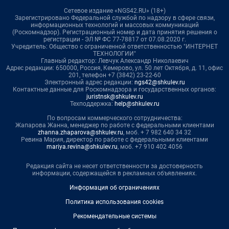
Сетевое издание «NGS42.RU» (18+)
Зарегистрировано Федеральной службой по надзору в сфере связи,
информационных технологий и массовых коммуникаций
(Роскомнадзор). Регистрационный номер и дата принятия решения о
регистрации - ЭЛ № ФС 77-78817 от 07.08.2020 г.
Учредитель: Общество с ограниченной ответственностью "ИНТЕРНЕТ
ТЕХНОЛОГИИ"
Главный редактор: Левчук Александр Николаевич
Адрес редакции: 650000, Россия, Кемерово, ул. 50 лет Октября, д. 11, офис
201, телефон +7 (3842) 23-22-60
Электронный адрес редакции:
ngs42@shkulev.ru
Контактные данные для Роскомнадзора и государственных органов:
juristnsk@shkulev.ru
Техподдержка:
help@shkulev.ru
По вопросам коммерческого сотрудничества:
Жапарова Жанна, менеджер по работе с федеральными клиентами
zhanna.zhaparova@shkulev.ru
, моб. + 7 982 640 34 32
Ревина Мария, директор по работе с федеральными клиентами
mariya.revina@shkulev.ru
, моб. +7 910 402 4056
Редакция сайта не несет ответственности за достоверность
информации, содержащейся в рекламных объявлениях.
Информация об ограничениях
Политика использования cookies
Рекомендательные системы