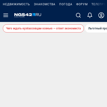
НЕДВИЖИМОСТЬ
ЗНАКОМСТВА
ПОГОДА
ФОРУМ
ТЕЛЕПРО
Чего ждать кузбассовцам осенью — ответ экономиста
Льготный про