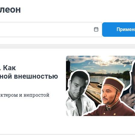
Элеон
Примен
. Как
чной внешностью
актером и непростой