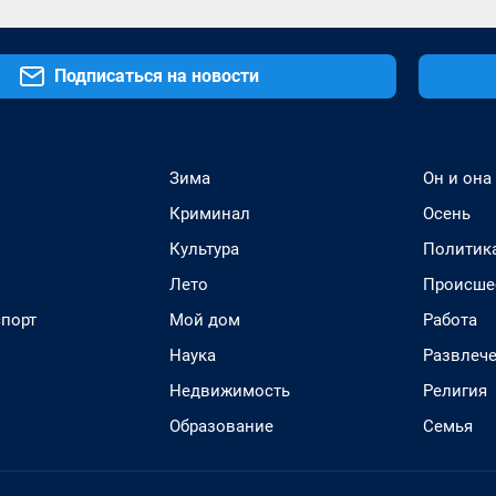
Подписаться на новости
Зима
Он и она
Криминал
Осень
Культура
Политик
Лето
Происше
спорт
Мой дом
Работа
Наука
Развлеч
Недвижимость
Религия
Образование
Семья