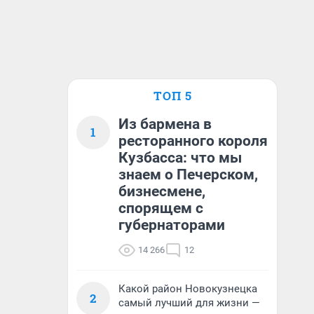
ТОП 5
Из бармена в
1
ресторанного короля
Кузбасса: что мы
знаем о Печерском,
бизнесмене,
спорящем с
губернаторами
14 266
12
Какой район Новокузнецка
2
самый лучший для жизни —