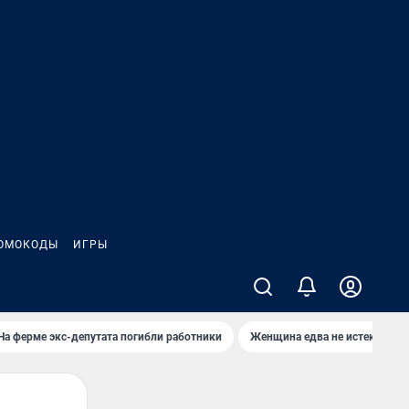
ОМОКОДЫ
ИГРЫ
На ферме экс-депутата погибли работники
Женщина едва не истекла кро