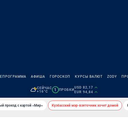
ЛЕПРОГРАММА
АФИША
ГОРОСКОП
КУРСЫ ВАЛЮТ
ZODY
ПР
USD 82,17
СЕЙЧАС
1
ПРОБКИ
+16°C
EUR 94,84
ый проезд с картой «Мир»
Кузбасский мэр-взяточник хочет домой