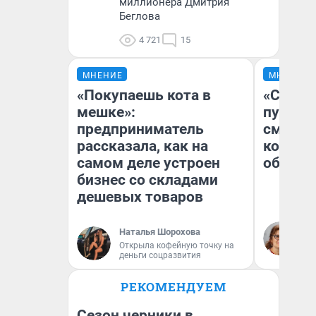
миллионера Дмитрия
Беглова
4 721
15
МНЕНИЕ
МНЕНИЕ
«Покупаешь кота в
«Спутал
мешке»:
пургу».
предприниматель
смерте
рассказала, как на
которы
самом деле устроен
обнару
бизнес со складами
дешевых товаров
Ир
Наталья Шорохова
Гл
Открыла кофейную точку на
«Р
деньги соцразвития
Во
РЕКОМЕНДУЕМ
Сезон черники в