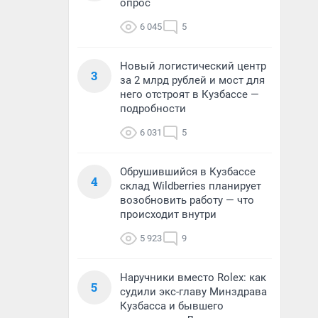
опрос
6 045
5
Новый логистический центр
3
за 2 млрд рублей и мост для
него отстроят в Кузбассе —
подробности
6 031
5
Обрушившийся в Кузбассе
4
склад Wildberries планирует
возобновить работу — что
происходит внутри
5 923
9
Наручники вместо Rolex: как
5
судили экс-главу Минздрава
Кузбасса и бывшего