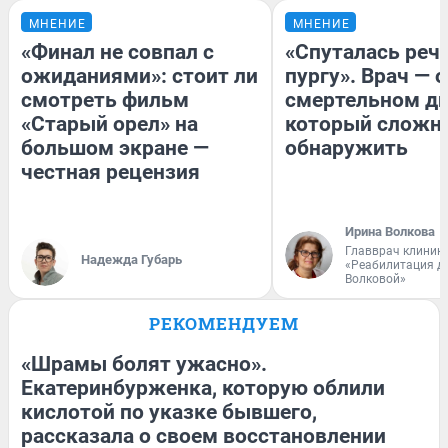
МНЕНИЕ
МНЕНИЕ
«Финал не совпал с
«Спуталась речь
ожиданиями»: стоит ли
пургу». Врач — о
смотреть фильм
смертельном ди
«Старый орел» на
который сложн
большом экране —
обнаружить
честная рецензия
Ирина Волкова
Главврач клиник
Надежда Губарь
«Реабилитация д
Волковой»
РЕКОМЕНДУЕМ
«Шрамы болят ужасно».
Екатеринбурженка, которую облили
кислотой по указке бывшего,
рассказала о своем восстановлении