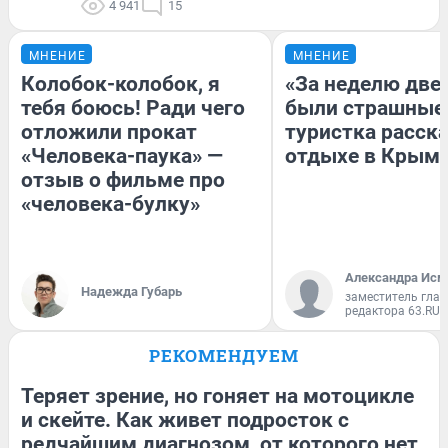
4 941
15
МНЕНИЕ
МНЕНИЕ
Колобок-колобок, я
«За неделю две
тебя боюсь! Ради чего
были страшные
отложили прокат
туристка расска
«Человека-паука» —
отдыхе в Крым
отзыв о фильме про
«человека-булку»
Александра Исм
Надежда Губарь
заместитель глав
редактора 63.RU
РЕКОМЕНДУЕМ
Теряет зрение, но гоняет на мотоцикле
и скейте. Как живет подросток с
редчайшим диагнозом, от которого нет