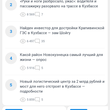
«Руки и ноги разбросало, ужас»: водителя и
2
пассажирку разорвало на трассе в Кузбассе
8 569
7
Найден инвестор для достройки Крапивинской
3
ГЭС в Кузбассе — зам Шойгу
6 497
35
Какой район Новокузнецка самый лучший для
4
жизни — опрос
5 916
5
Новый логистический центр за 2 млрд рублей и
5
мост для него отстроят в Кузбассе —
подробности
5 859
5