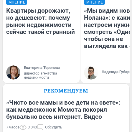
МНЕНИЕ
МНЕНИЕ
Квартиры дорожают,
«Мы видим нов
но дешевеют: почему
Нолана»: с каки
рынок недвижимости
настроем нужн
сейчас такой странный
смотреть «Одис
чтобы она не
выглядела как 
Екатерина Торопова
Надежда Губарь
директор агентства
недвижимости
РЕКОМЕНДУЕМ
«Чисто все мамы и все дети на свете»:
как медвежонок Момота покорил
буквально весь интернет. Видео
7 часов
3 040
Обсудить