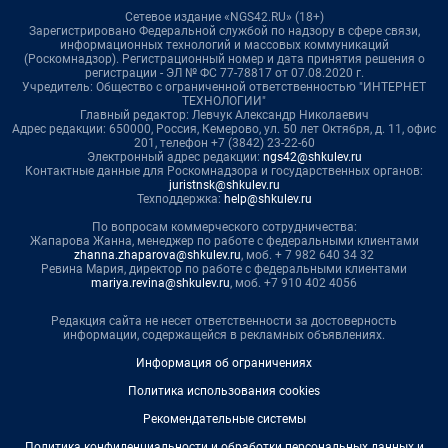
Сетевое издание «NGS42.RU» (18+)
Зарегистрировано Федеральной службой по надзору в сфере связи,
информационных технологий и массовых коммуникаций
(Роскомнадзор). Регистрационный номер и дата принятия решения о
регистрации - ЭЛ № ФС 77-78817 от 07.08.2020 г.
Учредитель: Общество с ограниченной ответственностью "ИНТЕРНЕТ
ТЕХНОЛОГИИ"
Главный редактор: Левчук Александр Николаевич
Адрес редакции: 650000, Россия, Кемерово, ул. 50 лет Октября, д. 11, офис
201, телефон +7 (3842) 23-22-60
Электронный адрес редакции:
ngs42@shkulev.ru
Контактные данные для Роскомнадзора и государственных органов:
juristnsk@shkulev.ru
Техподдержка:
help@shkulev.ru
По вопросам коммерческого сотрудничества:
Жапарова Жанна, менеджер по работе с федеральными клиентами
zhanna.zhaparova@shkulev.ru
, моб. + 7 982 640 34 32
Ревина Мария, директор по работе с федеральными клиентами
mariya.revina@shkulev.ru
, моб. +7 910 402 4056
Редакция сайта не несет ответственности за достоверность
информации, содержащейся в рекламных объявлениях.
Информация об ограничениях
Политика использования cookies
Рекомендательные системы
Политика конфиденциальности и обработки персональных данных и