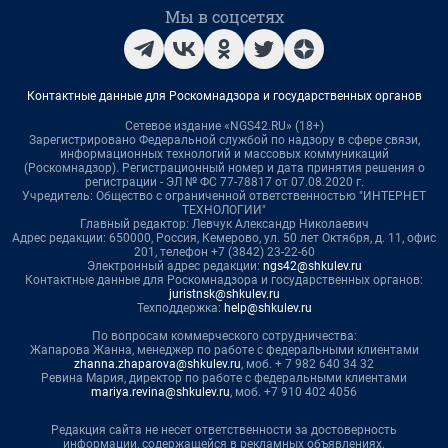
Мы в соцсетях
Контактные данные для Роскомнадзора и государственных органов
Сетевое издание «NGS42.RU» (18+)
Зарегистрировано Федеральной службой по надзору в сфере связи,
информационных технологий и массовых коммуникаций
(Роскомнадзор). Регистрационный номер и дата принятия решения о
регистрации - ЭЛ № ФС 77-78817 от 07.08.2020 г.
Учредитель: Общество с ограниченной ответственностью "ИНТЕРНЕТ
ТЕХНОЛОГИИ"
Главный редактор: Левчук Александр Николаевич
Адрес редакции: 650000, Россия, Кемерово, ул. 50 лет Октября, д. 11, офис
201, телефон +7 (3842) 23-22-60
Электронный адрес редакции:
ngs42@shkulev.ru
Контактные данные для Роскомнадзора и государственных органов:
juristnsk@shkulev.ru
Техподдержка:
help@shkulev.ru
По вопросам коммерческого сотрудничества:
Жапарова Жанна, менеджер по работе с федеральными клиентами
zhanna.zhaparova@shkulev.ru
, моб. + 7 982 640 34 32
Ревина Мария, директор по работе с федеральными клиентами
mariya.revina@shkulev.ru
, моб. +7 910 402 4056
Редакция сайта не несет ответственности за достоверность
информации, содержащейся в рекламных объявлениях.