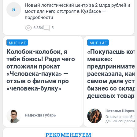
Новый логистический центр за 2 млрд рублей и
5
мост для него отстроят в Кузбассе —
подробности
6 354
5
МНЕНИЕ
МНЕНИЕ
Колобок-колобок, я
«Покупаешь кот
тебя боюсь! Ради чего
мешке»:
отложили прокат
предпринимате
«Человека-паука» —
рассказала, как
отзыв о фильме про
самом деле уст
«человека-булку»
бизнес со скла
дешевых товар
Наталья Шорохо
Надежда Губарь
Открыла кофейну
деньги соцразви
РЕКОМЕНДУЕМ