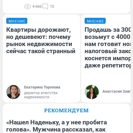
4 666
15
МНЕНИЕ
МНЕНИЕ
Квартиры дорожают,
Продашь за 3000
но дешевеют: почему
возьмут с 4000.
рынок недвижимости
нам готовит но
сейчас такой странный
налоговый зако
коснется импор
даже репетитор
Екатерина Торопова
Анастасия Завг
директор агентства
недвижимости
РЕКОМЕНДУЕМ
«Нашел Наденьку, а у нее пробита
голова». Мужчина рассказал, как