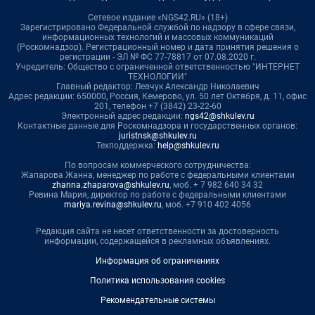
Сетевое издание «NGS42.RU» (18+)
Зарегистрировано Федеральной службой по надзору в сфере связи,
информационных технологий и массовых коммуникаций
(Роскомнадзор). Регистрационный номер и дата принятия решения о
регистрации - ЭЛ № ФС 77-78817 от 07.08.2020 г.
Учредитель: Общество с ограниченной ответственностью "ИНТЕРНЕТ
ТЕХНОЛОГИИ"
Главный редактор: Левчук Александр Николаевич
Адрес редакции: 650000, Россия, Кемерово, ул. 50 лет Октября, д. 11, офис
201, телефон +7 (3842) 23-22-60
Электронный адрес редакции:
ngs42@shkulev.ru
Контактные данные для Роскомнадзора и государственных органов:
juristnsk@shkulev.ru
Техподдержка:
help@shkulev.ru
По вопросам коммерческого сотрудничества:
Жапарова Жанна, менеджер по работе с федеральными клиентами
zhanna.zhaparova@shkulev.ru
, моб. + 7 982 640 34 32
Ревина Мария, директор по работе с федеральными клиентами
mariya.revina@shkulev.ru
, моб. +7 910 402 4056
Редакция сайта не несет ответственности за достоверность
информации, содержащейся в рекламных объявлениях.
Информация об ограничениях
Политика использования cookies
Рекомендательные системы