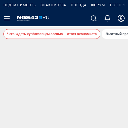
НЕДВИЖИМОСТЬ
ЗНАКОМСТВА
ПОГОДА
ФОРУМ
ТЕЛЕПРО
Чего ждать кузбассовцам осенью — ответ экономиста
Льготный про