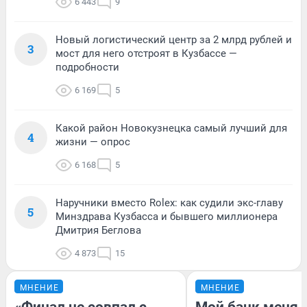
6 443
9
Новый логистический центр за 2 млрд рублей и
3
мост для него отстроят в Кузбассе —
подробности
6 169
5
Какой район Новокузнецка самый лучший для
4
жизни — опрос
6 168
5
Наручники вместо Rolex: как судили экс-главу
5
Минздрава Кузбасса и бывшего миллионера
Дмитрия Беглова
4 873
15
МНЕНИЕ
МНЕНИЕ
«Финал не совпал с
Мой банк меня