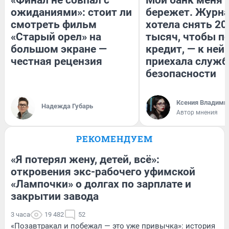
ожиданиями»: стоит ли
бережет. Журн
смотреть фильм
хотела снять 20
«Старый орел» на
тысяч, чтобы п
большом экране —
кредит, — к ней
честная рецензия
приехала служб
безопасности
Ксения Владими
Надежда Губарь
Автор мнения
РЕКОМЕНДУЕМ
«Я потерял жену, детей, всё»:
откровения экс-рабочего уфимской
«Лампочки» о долгах по зарплате и
закрытии завода
3 часа
19 482
52
«Позавтракал и побежал — это уже привычка»: история