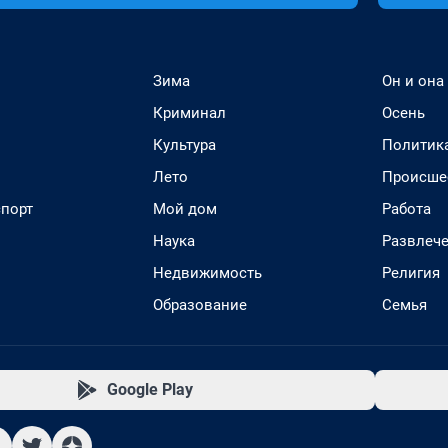
Зима
Он и она
Криминал
Осень
Культура
Политик
Лето
Происше
спорт
Мой дом
Работа
Наука
Развлеч
Недвижимость
Религия
Образование
Семья
Google Play