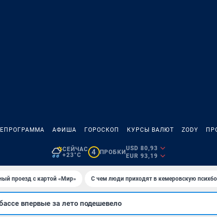
ЛЕПРОГРАММА
АФИША
ГОРОСКОП
КУРСЫ ВАЛЮТ
ZODY
ПР
USD 80,93
СЕЙЧАС
4
ПРОБКИ
+23°C
EUR 93,19
ный проезд с картой «Мир»
С чем люди приходят в кемеровскую психб
бассе впервые за лето подешевело