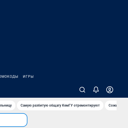
ОМОКОДЫ
ИГРЫ
ольницу
Самую разбитую общагу КемГУ отремонтируют
Сожительни