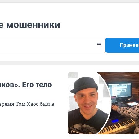
ые мошенники
Примен
ков». Его тело
время Том Хаос был в