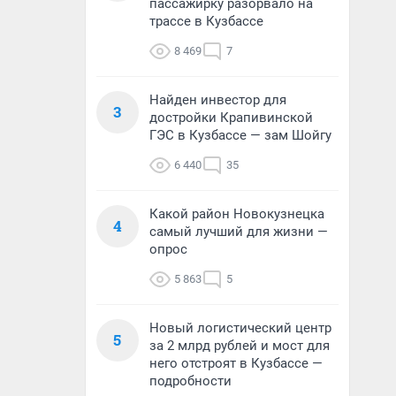
пассажирку разорвало на
трассе в Кузбассе
8 469
7
Найден инвестор для
3
достройки Крапивинской
ГЭС в Кузбассе — зам Шойгу
6 440
35
Какой район Новокузнецка
4
самый лучший для жизни —
опрос
5 863
5
Новый логистический центр
5
за 2 млрд рублей и мост для
него отстроят в Кузбассе —
подробности