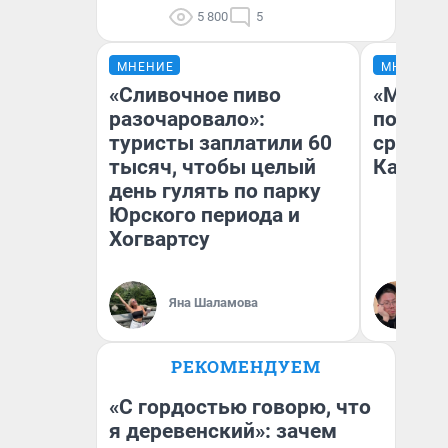
5 800
5
МНЕНИЕ
МНЕНИЕ
«Сливочное пиво
«Машин
разочаровало»:
полете
туристы заплатили 60
сравни
тысяч, чтобы целый
Казахс
день гулять по парку
Юрского периода и
Хогвартсу
Яна Шаламова
Ан
РЕКОМЕНДУЕМ
«С гордостью говорю, что
я деревенский»: зачем