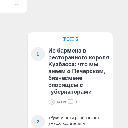
ТОП 5
Из бармена в
1
ресторанного короля
Кузбасса: что мы
знаем о Печерском,
бизнесмене,
спорящем с
губернаторами
14 058
12
«Руки и ноги разбросало,
2
ужас»: водителя и