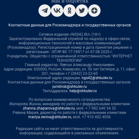
Мы в соцсетях
Контактные данные для Роскомнадзора и государственных органов
Сетевое издание «NGS42.RU» (18+)
Зарегистрировано Федеральной службой по надзору в сфере связи,
информационных технологий и массовых коммуникаций
(Роскомнадзор). Регистрационный номер и дата принятия решения о
регистрации - ЭЛ № ФС 77-78817 от 07.08.2020 г.
Учредитель: Общество с ограниченной ответственностью "ИНТЕРНЕТ
ТЕХНОЛОГИИ"
Главный редактор: Левчук Александр Николаевич
Адрес редакции: 650000, Россия, Кемерово, ул. 50 лет Октября, д. 11, офис
201, телефон +7 (3842) 23-22-60
Электронный адрес редакции:
ngs42@shkulev.ru
Контактные данные для Роскомнадзора и государственных органов:
juristnsk@shkulev.ru
Техподдержка:
help@shkulev.ru
По вопросам коммерческого сотрудничества:
Жапарова Жанна, менеджер по работе с федеральными клиентами
zhanna.zhaparova@shkulev.ru
, моб. + 7 982 640 34 32
Ревина Мария, директор по работе с федеральными клиентами
mariya.revina@shkulev.ru
, моб. +7 910 402 4056
Редакция сайта не несет ответственности за достоверность
информации, содержащейся в рекламных объявлениях.