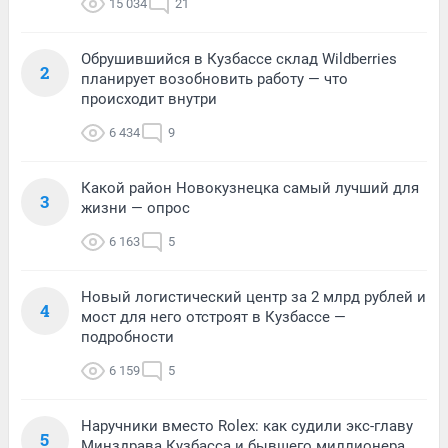
15 034
21
Обрушившийся в Кузбассе склад Wildberries
2
планирует возобновить работу — что
происходит внутри
6 434
9
Какой район Новокузнецка самый лучший для
3
жизни — опрос
6 163
5
Новый логистический центр за 2 млрд рублей и
4
мост для него отстроят в Кузбассе —
подробности
6 159
5
Наручники вместо Rolex: как судили экс-главу
5
Минздрава Кузбасса и бывшего миллионера