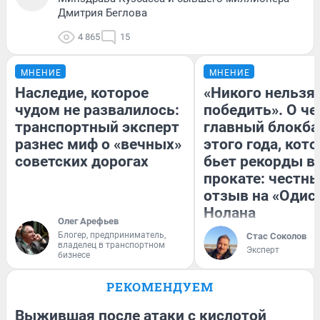
Дмитрия Беглова
4 865
15
МНЕНИЕ
МНЕНИЕ
Наследие, которое
«Никого нельзя
чудом не развалилось:
победить». О ч
транспортный эксперт
главный блокба
разнес миф о «вечных»
этого года, кот
советских дорогах
бьет рекорды в
прокате: честн
отзыв на «Одис
Нолана
Олег Арефьев
Блогер, предприниматель,
Стас Соколов
владелец в транспортном
Эксперт
бизнесе
РЕКОМЕНДУЕМ
Выжившая после атаки с кислотой