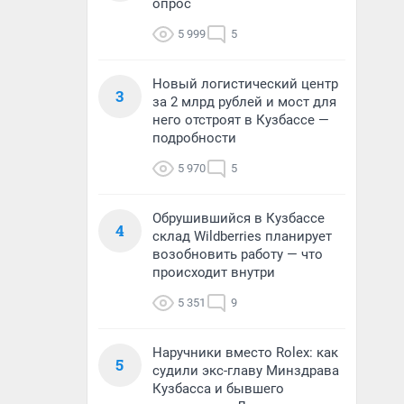
опрос
5 999
5
Новый логистический центр
3
за 2 млрд рублей и мост для
него отстроят в Кузбассе —
подробности
5 970
5
Обрушившийся в Кузбассе
4
склад Wildberries планирует
возобновить работу — что
происходит внутри
5 351
9
Наручники вместо Rolex: как
5
судили экс-главу Минздрава
Кузбасса и бывшего