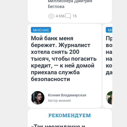
миллионера Дмитрия
Беглова
4 656
15
МНЕНИЕ
МНЕНИЕ
Мой банк меня
Продаш
бережет. Журналист
возьмут
хотела снять 200
нам го
тысяч, чтобы погасить
налого
кредит, — к ней домой
коснет
приехала служба
даже р
безопасности
Ксения Владимирская
Ан
Автор мнения
РЕКОМЕНДУЕМ
«Так неожиданно и