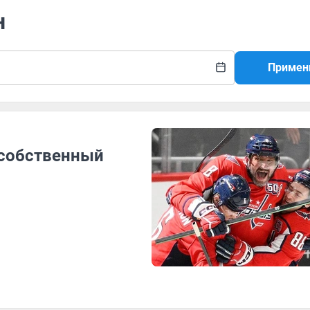
н
Примен
 собственный