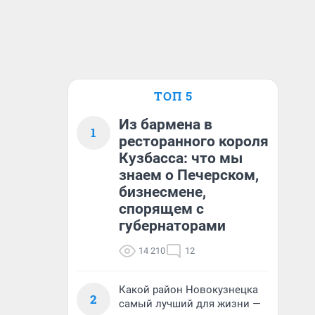
ТОП 5
Из бармена в
1
ресторанного короля
Кузбасса: что мы
знаем о Печерском,
бизнесмене,
спорящем с
губернаторами
14 210
12
Какой район Новокузнецка
2
самый лучший для жизни —