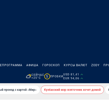
ЛЕПРОГРАММА
АФИША
ГОРОСКОП
КУРСЫ ВАЛЮТ
ZODY
ПР
USD 81,41
СЕЙЧАС
5
ПРОБКИ
+25°C
EUR 94,06
ый проезд с картой «Мир»
Кузбасский мэр-взяточник хочет домой