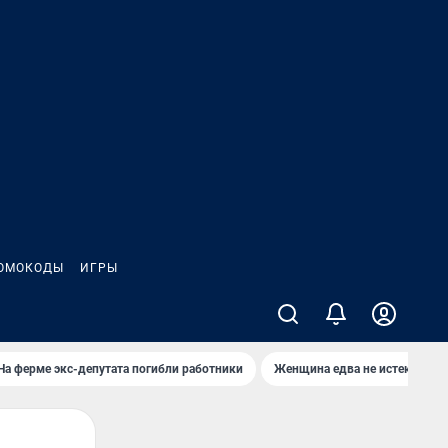
ОМОКОДЫ
ИГРЫ
На ферме экс-депутата погибли работники
Женщина едва не истекла кро