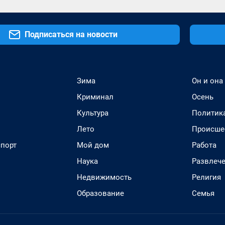
Подписаться на новости
Зима
Он и она
Криминал
Осень
Культура
Политик
Лето
Происше
спорт
Мой дом
Работа
Наука
Развлеч
Недвижимость
Религия
Образование
Семья