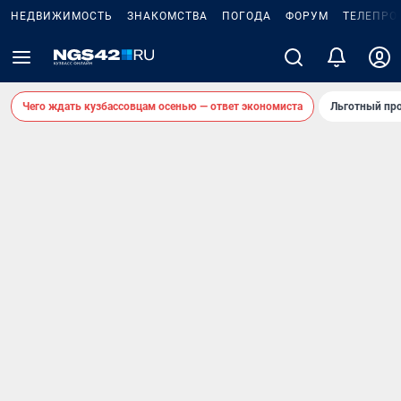
НЕДВИЖИМОСТЬ
ЗНАКОМСТВА
ПОГОДА
ФОРУМ
ТЕЛЕПРО
Чего ждать кузбассовцам осенью — ответ экономиста
Льготный про