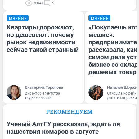
6 041
9
МНЕНИЕ
МНЕНИЕ
Квартиры дорожают,
«Покупаешь кот
но дешевеют: почему
мешке»:
рынок недвижимости
предпринимате
сейчас такой странный
рассказала, как
самом деле уст
бизнес со скла
дешевых товар
Екатерина Торопова
Наталья Шорохо
директор агентства
Открыла кофейну
недвижимости
деньги соцразви
РЕКОМЕНДУЕМ
Ученый АлтГУ рассказала, ждать ли
нашествия комаров в августе