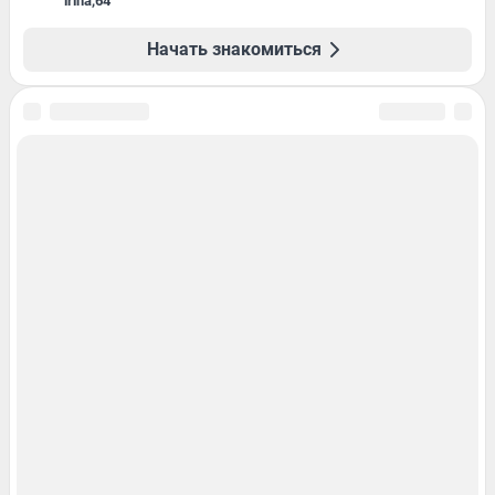
irina
,
64
Начать знакомиться