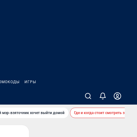
ОМОКОДЫ
ИГРЫ
й мэр-взяточник хочет выйти домой
Где и когда стоит смотреть звездоп