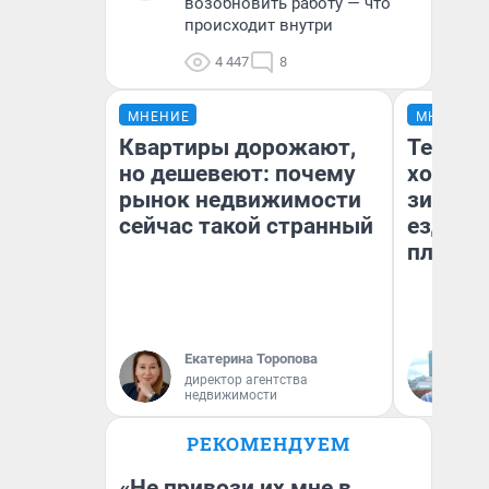
возобновить работу — что
происходит внутри
4 447
8
МНЕНИЕ
МНЕНИЕ
Квартиры дорожают,
Тепло 
но дешевеют: почему
холодн
рынок недвижимости
зимой.
сейчас такой странный
ездит н
плюсы 
Екатерина Торопова
Д
директор агентства
недвижимости
РЕКОМЕНДУЕМ
«Не привози их мне в