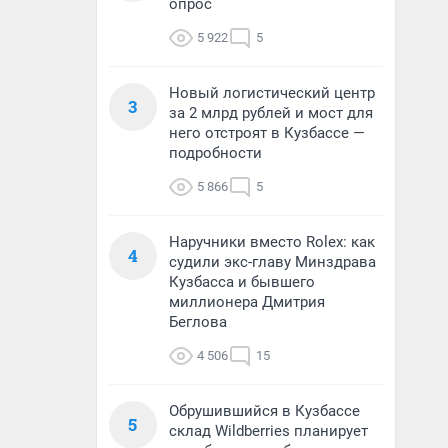
опрос
5 922
5
Новый логистический центр
3
за 2 млрд рублей и мост для
него отстроят в Кузбассе —
подробности
5 866
5
Наручники вместо Rolex: как
4
судили экс-главу Минздрава
Кузбасса и бывшего
миллионера Дмитрия
Беглова
4 506
15
Обрушившийся в Кузбассе
5
склад Wildberries планирует