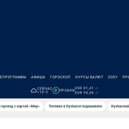
ЛЕПРОГРАММА
АФИША
ГОРОСКОП
КУРСЫ ВАЛЮТ
ZODY
ПР
USD 81,41
СЕЙЧАС
0
ПРОБКИ
+18°C
EUR 94,06
 проезд с картой «Мир»
Топливо в Кузбассе подешевело
Кузбасски