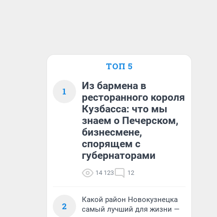
ТОП 5
Из бармена в
1
ресторанного короля
Кузбасса: что мы
знаем о Печерском,
бизнесмене,
спорящем с
губернаторами
14 123
12
Какой район Новокузнецка
2
самый лучший для жизни —