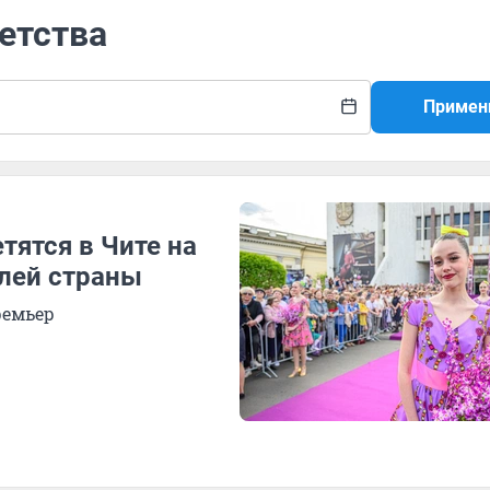
детства
Примен
тятся в Чите на
лей страны
ремьер