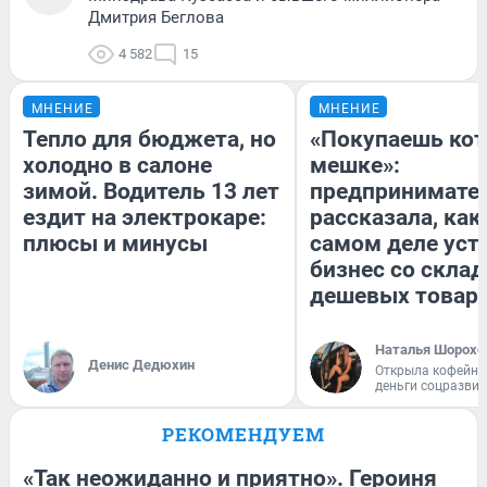
Дмитрия Беглова
4 582
15
МНЕНИЕ
МНЕНИЕ
Тепло для бюджета, но
«Покупаешь кот
холодно в салоне
мешке»:
зимой. Водитель 13 лет
предпринимате
ездит на электрокаре:
рассказала, как
плюсы и минусы
самом деле уст
бизнес со скла
дешевых товар
Наталья Шорохо
Денис Дедюхин
Открыла кофейну
деньги соцразви
РЕКОМЕНДУЕМ
«Так неожиданно и приятно». Героиня