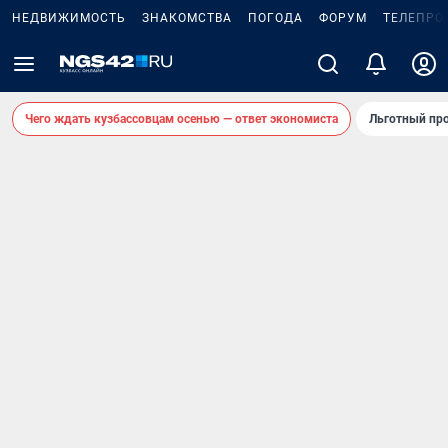
НЕДВИЖИМОСТЬ
ЗНАКОМСТВА
ПОГОДА
ФОРУМ
ТЕЛЕПРО
Чего ждать кузбассовцам осенью — ответ экономиста
Льготный про