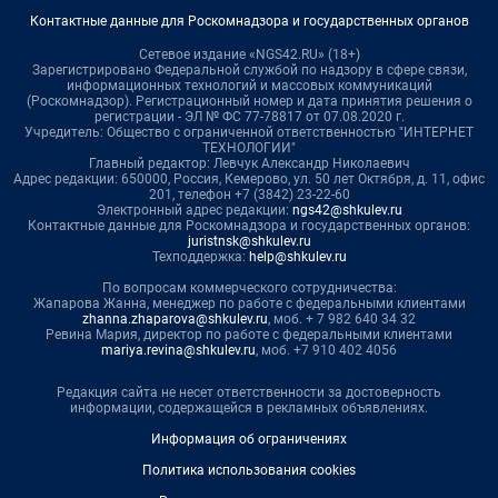
Контактные данные для Роскомнадзора и государственных органов
Сетевое издание «NGS42.RU» (18+)
Зарегистрировано Федеральной службой по надзору в сфере связи,
информационных технологий и массовых коммуникаций
(Роскомнадзор). Регистрационный номер и дата принятия решения о
регистрации - ЭЛ № ФС 77-78817 от 07.08.2020 г.
Учредитель: Общество с ограниченной ответственностью "ИНТЕРНЕТ
ТЕХНОЛОГИИ"
Главный редактор: Левчук Александр Николаевич
Адрес редакции: 650000, Россия, Кемерово, ул. 50 лет Октября, д. 11, офис
201, телефон +7 (3842) 23-22-60
Электронный адрес редакции:
ngs42@shkulev.ru
Контактные данные для Роскомнадзора и государственных органов:
juristnsk@shkulev.ru
Техподдержка:
help@shkulev.ru
По вопросам коммерческого сотрудничества:
Жапарова Жанна, менеджер по работе с федеральными клиентами
zhanna.zhaparova@shkulev.ru
, моб. + 7 982 640 34 32
Ревина Мария, директор по работе с федеральными клиентами
mariya.revina@shkulev.ru
, моб. +7 910 402 4056
Редакция сайта не несет ответственности за достоверность
информации, содержащейся в рекламных объявлениях.
Информация об ограничениях
Политика использования cookies