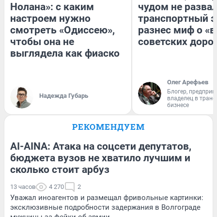
Нолана»: с каким
чудом не разва
настроем нужно
транспортный э
смотреть «Одиссею»,
разнес миф о «
чтобы она не
советских доро
выглядела как фиаско
Олег Арефьев
Блогер, предприн
Надежда Губарь
владелец в тран
бизнесе
РЕКОМЕНДУЕМ
AI-AINA: Атака на соцсети депутатов,
бюджета вузов не хватило лучшим и
сколько стоит арбуз
13 часов
4 270
2
Уважал иноагентов и размещал фривольные картинки:
эксклюзивные подробности задержания в Волгограде