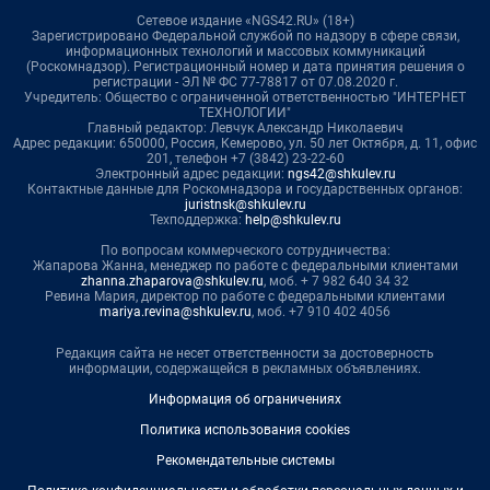
Сетевое издание «NGS42.RU» (18+)
Зарегистрировано Федеральной службой по надзору в сфере связи,
информационных технологий и массовых коммуникаций
(Роскомнадзор). Регистрационный номер и дата принятия решения о
регистрации - ЭЛ № ФС 77-78817 от 07.08.2020 г.
Учредитель: Общество с ограниченной ответственностью "ИНТЕРНЕТ
ТЕХНОЛОГИИ"
Главный редактор: Левчук Александр Николаевич
Адрес редакции: 650000, Россия, Кемерово, ул. 50 лет Октября, д. 11, офис
201, телефон +7 (3842) 23-22-60
Электронный адрес редакции:
ngs42@shkulev.ru
Контактные данные для Роскомнадзора и государственных органов:
juristnsk@shkulev.ru
Техподдержка:
help@shkulev.ru
По вопросам коммерческого сотрудничества:
Жапарова Жанна, менеджер по работе с федеральными клиентами
zhanna.zhaparova@shkulev.ru
, моб. + 7 982 640 34 32
Ревина Мария, директор по работе с федеральными клиентами
mariya.revina@shkulev.ru
, моб. +7 910 402 4056
Редакция сайта не несет ответственности за достоверность
информации, содержащейся в рекламных объявлениях.
Информация об ограничениях
Политика использования cookies
Рекомендательные системы