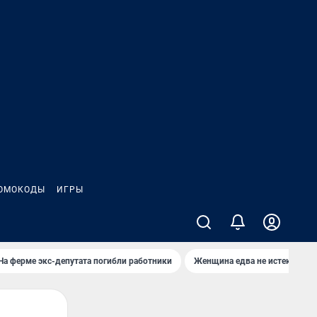
ОМОКОДЫ
ИГРЫ
На ферме экс-депутата погибли работники
Женщина едва не истекла кро