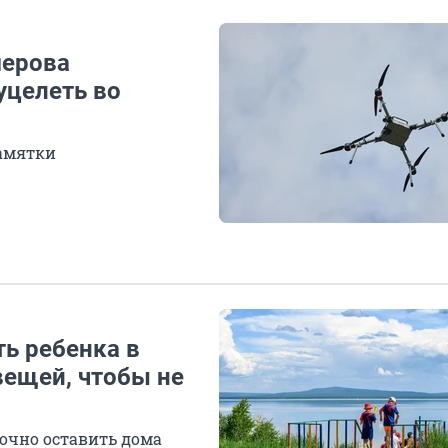
мерова
уцелеть во
памятки
ть ребенка в
вещей, чтобы не
точно оставить дома