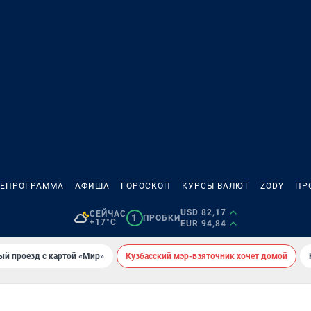
ЛЕПРОГРАММА
АФИША
ГОРОСКОП
КУРСЫ ВАЛЮТ
ZODY
ПР
USD 82,17
СЕЙЧАС
1
ПРОБКИ
+17°C
EUR 94,84
ый проезд с картой «Мир»
Кузбасский мэр-взяточник хочет домой