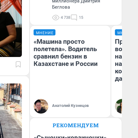
миллионера Дмитрия
Беглова
4 738
15
МНЕНИЕ
МНЕНИЕ
«Машина просто
Продаш
полетела». Водитель
возьмут
сравнил бензин в
нам го
Казахстане и России
налого
коснет
даже р
Анатолий Кузнецов
Ан
РЕКОМЕНДУЕМ
«Сыночки-корзиночки»