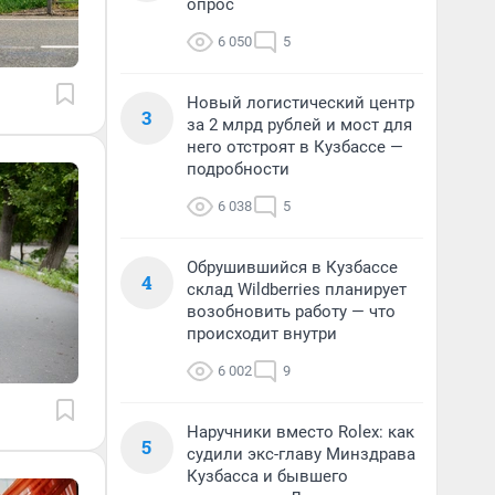
опрос
6 050
5
Новый логистический центр
3
за 2 млрд рублей и мост для
него отстроят в Кузбассе —
подробности
6 038
5
Обрушившийся в Кузбассе
4
склад Wildberries планирует
возобновить работу — что
происходит внутри
6 002
9
Наручники вместо Rolex: как
5
судили экс-главу Минздрава
Кузбасса и бывшего