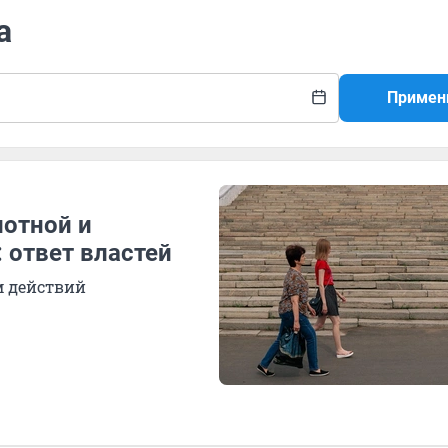
а
Примен
лотной и
 ответ властей
м действий