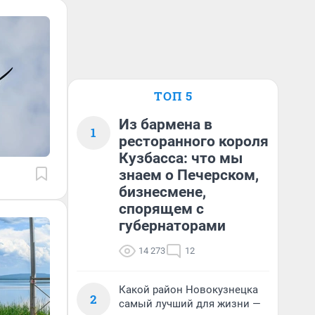
ТОП 5
Из бармена в
1
ресторанного короля
Кузбасса: что мы
знаем о Печерском,
бизнесмене,
спорящем с
губернаторами
14 273
12
Какой район Новокузнецка
2
самый лучший для жизни —