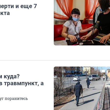
мерти и еще 7
кта
м куда?
в травмпункт, а
уг поранитесь