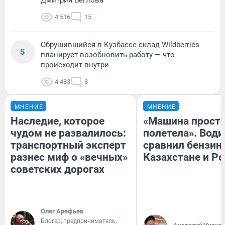
Дмитрия Беглова
4 516
15
Обрушившийся в Кузбассе склад Wildberries
5
планирует возобновить работу — что
происходит внутри
4 483
8
МНЕНИЕ
МНЕНИЕ
Наследие, которое
«Машина прост
чудом не развалилось:
полетела». Води
транспортный эксперт
сравнил бензин
разнес миф о «вечных»
Казахстане и Р
советских дорогах
Олег Арефьев
Блогер, предприниматель,