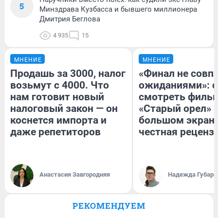
5
Минздрава Кузбасса и бывшего миллионера
Дмитрия Беглова
4 935
15
МНЕНИЕ
МНЕНИЕ
Продашь за 3000, налог
«Финал не совпа
возьмут с 4000. Что
ожиданиями»: с
нам готовит новый
смотреть филь
налоговый закон — он
«Старый орел» 
коснется импорта и
большом экран
даже репетиторов
честная реценз
Анастасия Завгородняя
Надежда Губарь
РЕКОМЕНДУЕМ