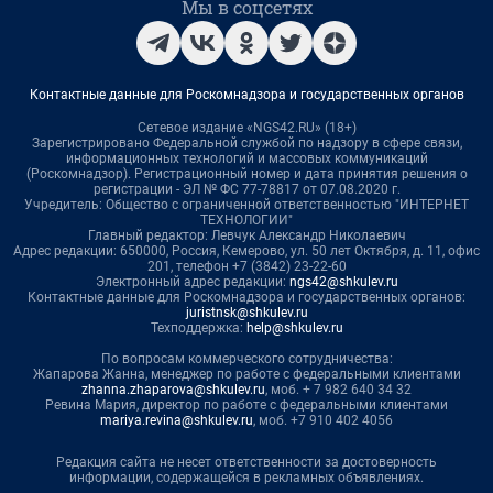
Мы в соцсетях
Контактные данные для Роскомнадзора и государственных органов
Сетевое издание «NGS42.RU» (18+)
Зарегистрировано Федеральной службой по надзору в сфере связи,
информационных технологий и массовых коммуникаций
(Роскомнадзор). Регистрационный номер и дата принятия решения о
регистрации - ЭЛ № ФС 77-78817 от 07.08.2020 г.
Учредитель: Общество с ограниченной ответственностью "ИНТЕРНЕТ
ТЕХНОЛОГИИ"
Главный редактор: Левчук Александр Николаевич
Адрес редакции: 650000, Россия, Кемерово, ул. 50 лет Октября, д. 11, офис
201, телефон +7 (3842) 23-22-60
Электронный адрес редакции:
ngs42@shkulev.ru
Контактные данные для Роскомнадзора и государственных органов:
juristnsk@shkulev.ru
Техподдержка:
help@shkulev.ru
По вопросам коммерческого сотрудничества:
Жапарова Жанна, менеджер по работе с федеральными клиентами
zhanna.zhaparova@shkulev.ru
, моб. + 7 982 640 34 32
Ревина Мария, директор по работе с федеральными клиентами
mariya.revina@shkulev.ru
, моб. +7 910 402 4056
Редакция сайта не несет ответственности за достоверность
информации, содержащейся в рекламных объявлениях.