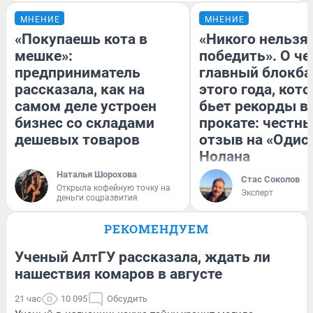
МНЕНИЕ
МНЕНИЕ
«Покупаешь кота в
«Никого нельзя
мешке»:
победить». О ч
предприниматель
главный блокба
рассказала, как на
этого года, кот
самом деле устроен
бьет рекорды в
бизнес со складами
прокате: честн
дешевых товаров
отзыв на «Одис
Нолана
Наталья Шорохова
Стас Соколов
Открыла кофейную точку на
Эксперт
деньги соцразвития
РЕКОМЕНДУЕМ
Ученый АлтГУ рассказала, ждать ли
нашествия комаров в августе
21 час
10 095
Обсудить