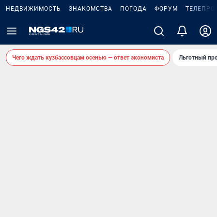
НЕДВИЖИМОСТЬ
ЗНАКОМСТВА
ПОГОДА
ФОРУМ
ТЕЛЕПРО
Чего ждать кузбассовцам осенью — ответ экономиста
Льготный про