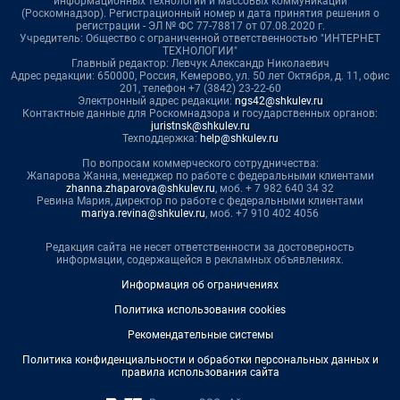
информационных технологий и массовых коммуникаций
(Роскомнадзор). Регистрационный номер и дата принятия решения о
регистрации - ЭЛ № ФС 77-78817 от 07.08.2020 г.
Учредитель: Общество с ограниченной ответственностью "ИНТЕРНЕТ
ТЕХНОЛОГИИ"
Главный редактор: Левчук Александр Николаевич
Адрес редакции: 650000, Россия, Кемерово, ул. 50 лет Октября, д. 11, офис
201, телефон +7 (3842) 23-22-60
Электронный адрес редакции:
ngs42@shkulev.ru
Контактные данные для Роскомнадзора и государственных органов:
juristnsk@shkulev.ru
Техподдержка:
help@shkulev.ru
По вопросам коммерческого сотрудничества:
Жапарова Жанна, менеджер по работе с федеральными клиентами
zhanna.zhaparova@shkulev.ru
, моб. + 7 982 640 34 32
Ревина Мария, директор по работе с федеральными клиентами
mariya.revina@shkulev.ru
, моб. +7 910 402 4056
Редакция сайта не несет ответственности за достоверность
информации, содержащейся в рекламных объявлениях.
Информация об ограничениях
Политика использования cookies
Рекомендательные системы
Политика конфиденциальности и обработки персональных данных и
правила использования сайта