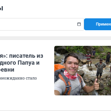
ы
Примен
я»: писатель из
дного Папуа и
ревни
 неожиданно стало