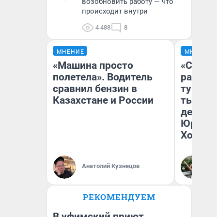
возобновить работу — что
происходит внутри
4 488
8
МНЕНИЕ
МНЕНИЕ
«Машина просто
«Сливо
полетела». Водитель
разоча
сравнил бензин в
турист
Казахстане и России
тысяч,
день гу
Юрског
Хогвар
Анатолий Кузнецов
Ян
РЕКОМЕНДУЕМ
В уфимский приют