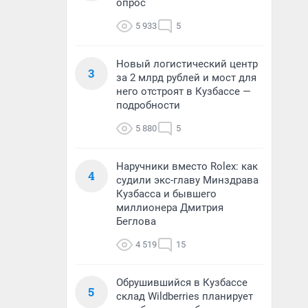
опрос
5 933
5
Новый логистический центр
3
за 2 млрд рублей и мост для
него отстроят в Кузбассе —
подробности
5 880
5
Наручники вместо Rolex: как
4
судили экс-главу Минздрава
Кузбасса и бывшего
миллионера Дмитрия
Беглова
4 519
15
Обрушившийся в Кузбассе
5
склад Wildberries планирует