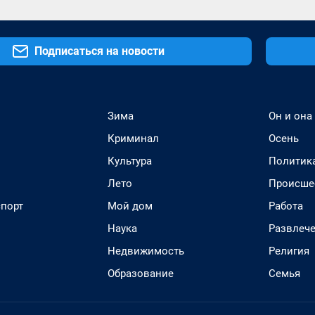
Подписаться на новости
Зима
Он и она
Криминал
Осень
Культура
Политик
Лето
Происше
спорт
Мой дом
Работа
Наука
Развлеч
Недвижимость
Религия
Образование
Семья