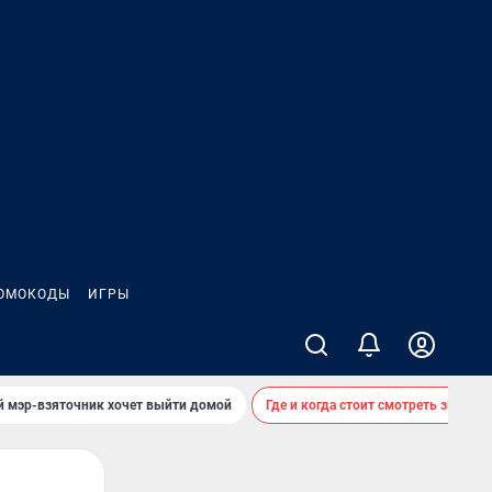
ОМОКОДЫ
ИГРЫ
й мэр-взяточник хочет выйти домой
Где и когда стоит смотреть звездоп