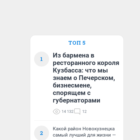
ТОП 5
Из бармена в
1
ресторанного короля
Кузбасса: что мы
знаем о Печерском,
бизнесмене,
спорящем с
губернаторами
14 132
12
Какой район Новокузнецка
2
самый лучший для жизни —