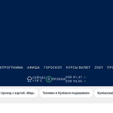
ЛЕПРОГРАММА
АФИША
ГОРОСКОП
КУРСЫ ВАЛЮТ
ZODY
ПР
USD 81,41
СЕЙЧАС
0
ПРОБКИ
+18°C
EUR 94,06
 проезд с картой «Мир»
Топливо в Кузбассе подешевело
Кузбасски