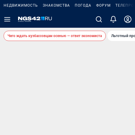
НЕДВИЖИМОСТЬ
ЗНАКОМСТВА
ПОГОДА
ФОРУМ
ТЕЛЕПРО
Чего ждать кузбассовцам осенью — ответ экономиста
Льготный про