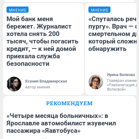
МНЕНИЕ
МНЕНИЕ
Мой банк меня
«Спуталась речь
бережет. Журналист
пургу». Врач — о
хотела снять 200
смертельном ди
тысяч, чтобы погасить
который сложн
кредит, — к ней домой
обнаружить
приехала служба
безопасности
Ирина Волкова
Главврач клиник
Ксения Владимирская
«Реабилитация д
Автор мнения
Волковой»
РЕКОМЕНДУЕМ
«Четыре месяца больничных»: в
Ярославле автомобилист изувечил
пассажира «Яавтобуса»