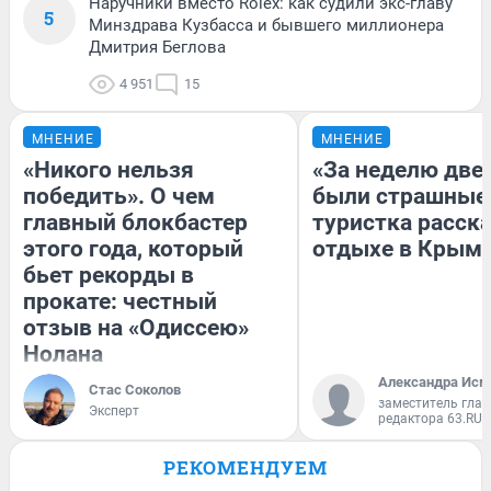
Наручники вместо Rolex: как судили экс-главу
5
Минздрава Кузбасса и бывшего миллионера
Дмитрия Беглова
4 951
15
МНЕНИЕ
МНЕНИЕ
«Никого нельзя
«За неделю две
победить». О чем
были страшные
главный блокбастер
туристка расска
этого года, который
отдыхе в Крым
бьет рекорды в
прокате: честный
отзыв на «Одиссею»
Нолана
Александра Исм
Стас Соколов
заместитель глав
Эксперт
редактора 63.RU
РЕКОМЕНДУЕМ