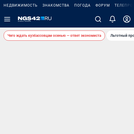
НЕДВИЖИМОСТЬ
ЗНАКОМСТВА
ПОГОДА
ФОРУМ
ТЕЛЕПРО
Чего ждать кузбассовцам осенью — ответ экономиста
Льготный про