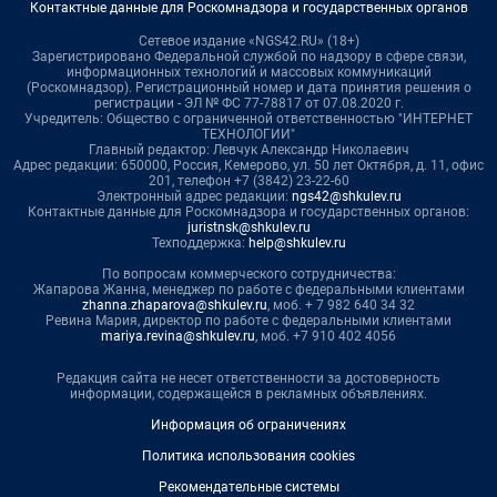
Контактные данные для Роскомнадзора и государственных органов
Сетевое издание «NGS42.RU» (18+)
Зарегистрировано Федеральной службой по надзору в сфере связи,
информационных технологий и массовых коммуникаций
(Роскомнадзор). Регистрационный номер и дата принятия решения о
регистрации - ЭЛ № ФС 77-78817 от 07.08.2020 г.
Учредитель: Общество с ограниченной ответственностью "ИНТЕРНЕТ
ТЕХНОЛОГИИ"
Главный редактор: Левчук Александр Николаевич
Адрес редакции: 650000, Россия, Кемерово, ул. 50 лет Октября, д. 11, офис
201, телефон +7 (3842) 23-22-60
Электронный адрес редакции:
ngs42@shkulev.ru
Контактные данные для Роскомнадзора и государственных органов:
juristnsk@shkulev.ru
Техподдержка:
help@shkulev.ru
По вопросам коммерческого сотрудничества:
Жапарова Жанна, менеджер по работе с федеральными клиентами
zhanna.zhaparova@shkulev.ru
, моб. + 7 982 640 34 32
Ревина Мария, директор по работе с федеральными клиентами
mariya.revina@shkulev.ru
, моб. +7 910 402 4056
Редакция сайта не несет ответственности за достоверность
информации, содержащейся в рекламных объявлениях.
Информация об ограничениях
Политика использования cookies
Рекомендательные системы