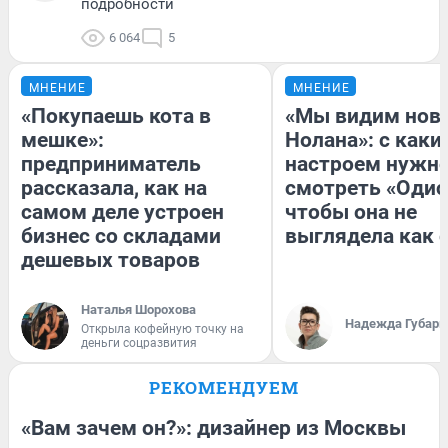
подробности
6 064
5
МНЕНИЕ
МНЕНИЕ
«Покупаешь кота в
«Мы видим нов
мешке»:
Нолана»: с каки
предприниматель
настроем нужн
рассказала, как на
смотреть «Одис
самом деле устроен
чтобы она не
бизнес со складами
выглядела как 
дешевых товаров
Наталья Шорохова
Надежда Губарь
Открыла кофейную точку на
деньги соцразвития
РЕКОМЕНДУЕМ
«Вам зачем он?»: дизайнер из Москвы