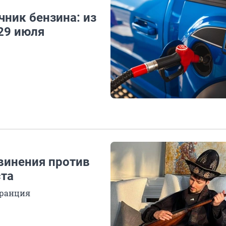
ник бензина: из
 29 июля
винения против
ста
Франция