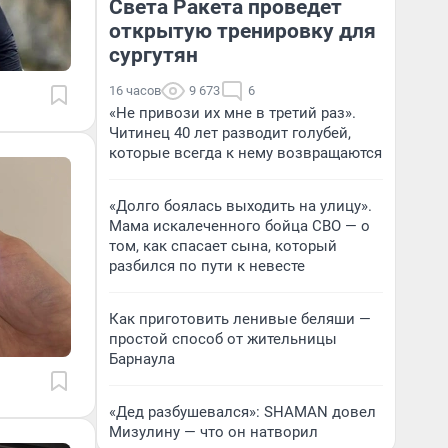
Света Ракета проведет
открытую тренировку для
сургутян
16 часов
9 673
6
«Не привози их мне в третий раз».
Читинец 40 лет разводит голубей,
которые всегда к нему возвращаются
«Долго боялась выходить на улицу».
Мама искалеченного бойца СВО — о
том, как спасает сына, который
разбился по пути к невесте
Как приготовить ленивые беляши —
простой способ от жительницы
Барнаула
«Дед разбушевался»: SHAMAN довел
Мизулину — что он натворил