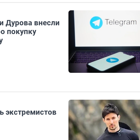
ли Дурова внесли
ро покупку
у
нь экстремистов