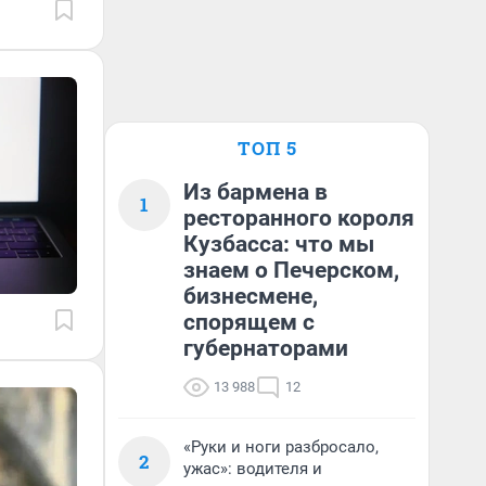
ТОП 5
Из бармена в
1
ресторанного короля
Кузбасса: что мы
знаем о Печерском,
бизнесмене,
спорящем с
губернаторами
13 988
12
«Руки и ноги разбросало,
2
ужас»: водителя и