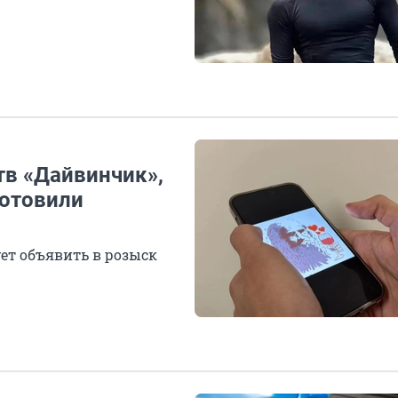
тв «Дайвинчик»,
готовили
ует объявить в розыск