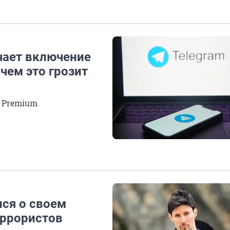
чает включение
чем это грозит
m Premium
ся о своем
еррористов