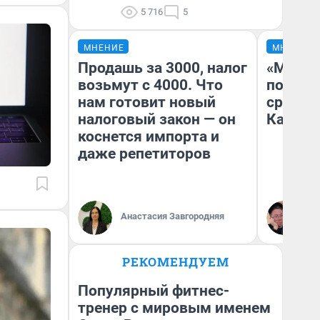
5 716
5
МНЕНИЕ
МНЕНИЕ
Продашь за 3000, налог
«Машин
возьмут с 4000. Что
полете
нам готовит новый
сравни
налоговый закон — он
Казахс
коснется импорта и
даже репетиторов
Анастасия Завгородняя
Ан
РЕКОМЕНДУЕМ
Популярный фитнес-
тренер с мировым именем