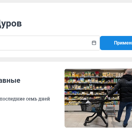
Дуров
Примен
лавные
 последние семь дней