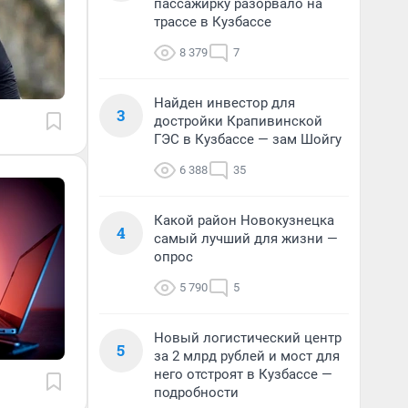
пассажирку разорвало на
трассе в Кузбассе
8 379
7
Найден инвестор для
3
достройки Крапивинской
ГЭС в Кузбассе — зам Шойгу
6 388
35
Какой район Новокузнецка
4
самый лучший для жизни —
опрос
5 790
5
Новый логистический центр
5
за 2 млрд рублей и мост для
него отстроят в Кузбассе —
подробности