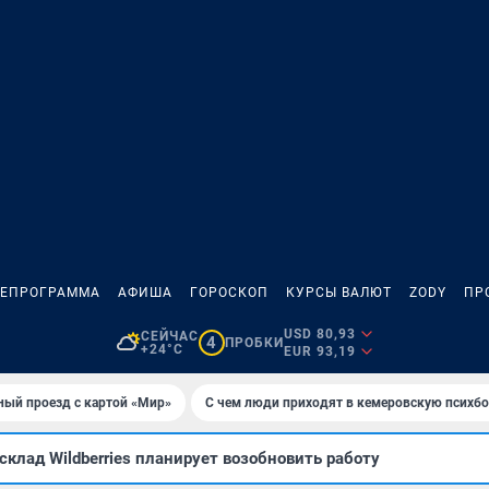
ЛЕПРОГРАММА
АФИША
ГОРОСКОП
КУРСЫ ВАЛЮТ
ZODY
ПР
USD 80,93
СЕЙЧАС
4
ПРОБКИ
+24°C
EUR 93,19
ный проезд с картой «Мир»
С чем люди приходят в кемеровскую психб
клад Wildberries планирует возобновить работу