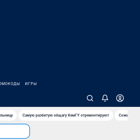
ОМОКОДЫ
ИГРЫ
ольницу
Самую разбитую общагу КемГУ отремонтируют
Сожительни