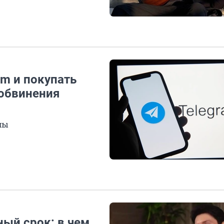
m и покупать
 обвинения
мы
ый срок: в чем