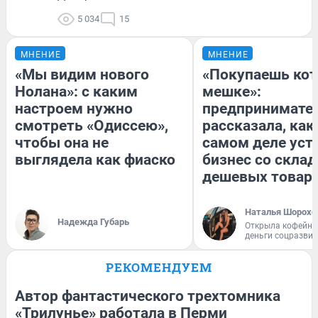
5 034
15
МНЕНИЕ
МНЕНИЕ
«Мы видим нового
«Покупаешь кот
Нолана»: с каким
мешке»:
настроем нужно
предпринимате
смотреть «Одиссею»,
рассказала, как
чтобы она не
самом деле уст
выглядела как фиаско
бизнес со скла
дешевых товар
Наталья Шорохо
Надежда Губарь
Открыла кофейну
деньги соцразви
РЕКОМЕНДУЕМ
Автор фантастического трехтомника
«Трилунье» работала в Перми