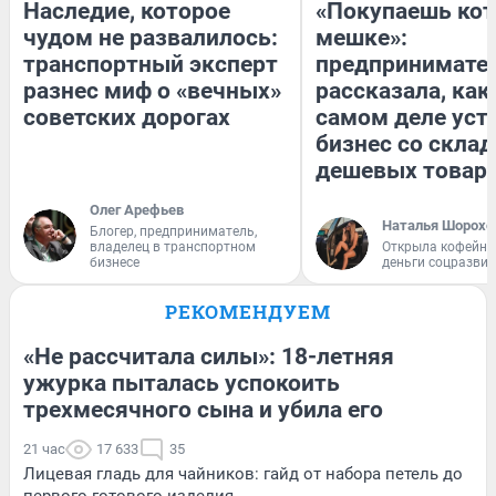
Наследие, которое
«Покупаешь кот
чудом не развалилось:
мешке»:
транспортный эксперт
предпринимате
разнес миф о «вечных»
рассказала, как
советских дорогах
самом деле уст
бизнес со скла
дешевых товар
Олег Арефьев
Наталья Шорохо
Блогер, предприниматель,
владелец в транспортном
Открыла кофейну
бизнесе
деньги соцразви
РЕКОМЕНДУЕМ
«Не рассчитала силы»: 18-летняя
ужурка пыталась успокоить
трехмесячного сына и убила его
21 час
17 633
35
Лицевая гладь для чайников: гайд от набора петель до