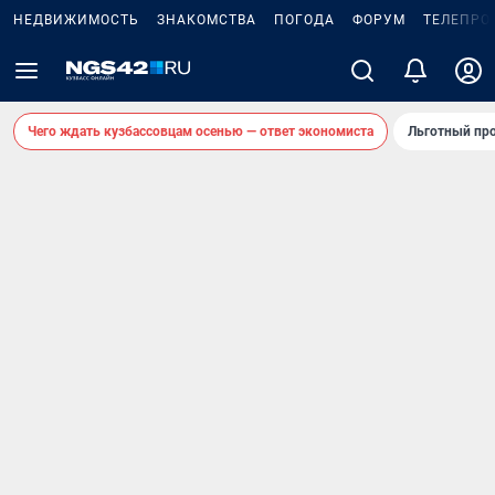
НЕДВИЖИМОСТЬ
ЗНАКОМСТВА
ПОГОДА
ФОРУМ
ТЕЛЕПРО
Чего ждать кузбассовцам осенью — ответ экономиста
Льготный про